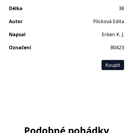
Délka
38
Autor
Plicková Edita
Napsal
Erben K. J.
Označení
B0423
Koupit
Podobné pohádky