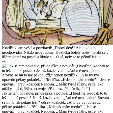
Kozlíček tam vešel a pozdravil: „Dobrý den!“ Ale nikdo mu
neodpovídal. Nikdo nebyl doma. Kozlíčka bolely nohy, natáhl se v
liščím domě na postel a libuje si: „Ó jé, tady se to pěkně leží.“
+6
Jak se tam povaluje, přijde liška a povídá: „I hleďme, kdopak to tu
leží na mé posteli? Jedeš, kozle, ven!“ „Ani mě nenapadne! Zrovna
se mi to tak pěkně leží,“ odsek kozlíček. „A to by byl opravdu
pěkný pořádek,“ křičí liška. „Kdepak mám metlu?“ „Jen se
opovaž,“ praví kozlíček Nebojsa. „ Mám tvrdé růžky, ostré jako