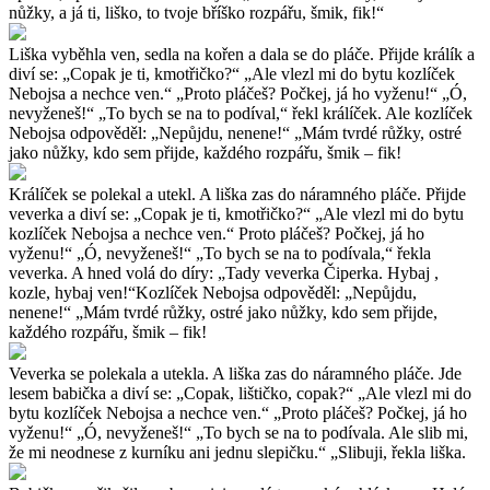
nůžky, a já ti, liško, to tvoje bříško rozpářu, šmik, fik!“
Liška vyběhla ven, sedla na kořen a dala se do pláče. Přijde králík a
diví se: „Copak je ti, kmotřičko?“ „Ale vlezl mi do bytu kozlíček
Nebojsa a nechce ven.“ „Proto pláčeš? Počkej, já ho vyženu!“ „Ó,
nevyženeš!“ „To bych se na to podíval,“ řekl králíček. Ale kozlíček
Nebojsa odpověděl: „Nepůjdu, nenene!“ „Mám tvrdé růžky, ostré
jako nůžky, kdo sem přijde, každého rozpářu, šmik – fik!
Králíček se polekal a utekl. A liška zas do náramného pláče. Přijde
veverka a diví se: „Copak je ti, kmotřičko?“ „Ale vlezl mi do bytu
kozlíček Nebojsa a nechce ven.“ Proto pláčeš? Počkej, já ho
vyženu!“ „Ó, nevyženeš!“ „To bych se na to podívala,“ řekla
veverka. A hned volá do díry: „Tady veverka Čiperka. Hybaj ,
kozle, hybaj ven!“Kozlíček Nebojsa odpověděl: „Nepůjdu,
nenene!“ „Mám tvrdé růžky, ostré jako nůžky, kdo sem přijde,
každého rozpářu, šmik – fik!
Veverka se polekala a utekla. A liška zas do náramného pláče. Jde
lesem babička a diví se: „Copak, lištičko, copak?“ „Ale vlezl mi do
bytu kozlíček Nebojsa a nechce ven.“ „Proto pláčeš? Počkej, já ho
vyženu!“ „Ó, nevyženeš!“ „To bych se na to podívala. Ale slib mi,
že mi neodnese z kurníku ani jednu slepičku.“ „Slibuji, řekla liška.