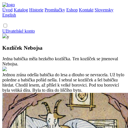
Úvod
Katalog
Historie
Promítačky
Eshop
Kontakt
Slovensky
English
Uživatelské konto
y
Kozlíček Nebojsa
Jedna babička měla hezkého kozlíčka. Ten kozlíček se jmenoval
Nebojsa.
Jednou zrána odešla babička do lesa a dlouho se nevracela. Už bylo
poledne a babička pořád nešla. I sebral se kozlíček a šel babičku
hledat. Chodil lesem, až přišel k velké borovici. Pod tou borovicí
byla veliká díra. Byla to díra do liščího bytu.