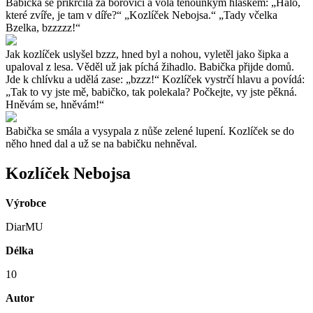
Babička se přikrčila za borovici a volá tenounkým hláskem: „Haló,
které zvíře, je tam v díře?“ „Kozlíček Nebojsa.“ „Tady včelka
Bzelka, bzzzzz!“
Jak kozlíček uslyšel bzzz, hned byl a nohou, vyletěl jako šipka a
upaloval z lesa. Věděl už jak píchá žihadlo. Babička přijde domů.
Jde k chlívku a udělá zase: „bzzz!“ Kozlíček vystrčí hlavu a povídá:
„Tak to vy jste mě, babičko, tak polekala? Počkejte, vy jste pěkná.
Hněvám se, hněvám!“
Babička se smála a vysypala z nůše zelené lupení. Kozlíček se do
něho hned dal a už se na babičku nehněval.
Kozlíček Nebojsa
Výrobce
DiarMU
Délka
10
Autor