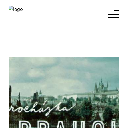
Úvod
Katalog
Historie
Promítačky
Eshop
y
Kontakt
Slovensky
English