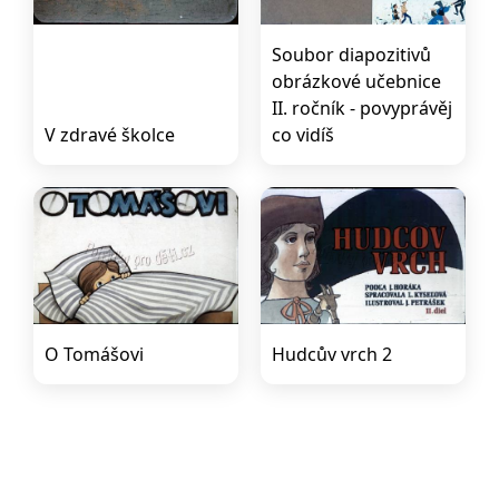
Soubor diapozitivů
obrázkové učebnice
II. ročník - povyprávěj
V zdravé školce
co vidíš
O Tomášovi
Hudcův vrch 2