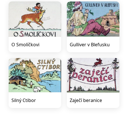
O Smolíčkovi
Gulliver v Blefusku
Silný Ctibor
Zaječí beranice