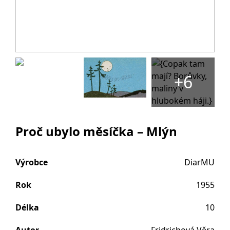
+6
Proč ubylo měsíčka – Mlýn
Výrobce
DiarMU
Rok
1955
Délka
10