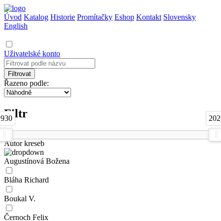
Úvod
Katalog
Historie
Promítačky
Eshop
Kontakt
Slovensky
English
Uživatelské konto
Filtrovat
Řazeno podle:
Filtr
1930
202
Autor kreseb
Augustínová Božena
Bláha Richard
Boukal V.
Černoch Felix