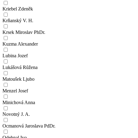
Kriebel Zdeněk
Krňanský V. H.
Krsek Miroslav PhDr.
Kuzma Alexander
Lubina Jozef
Lukášová Růžena
Matoušek Ljubo
Menzel Josef
Minichová Anna
Novotný J. A.
Ocmanová Jaroslava PdDr.
Odehnal Ivo