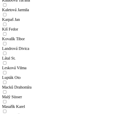
Kalábová Taťána
Kaletová Jarmila
Karpaš Jan
Kiš Fedor
Kovalík Tibor
Landrová Divica
Látal St.
Lesková Vilma
Lupták Oto
Macků Drahomíra
Malý Süsser
Masařík Karel