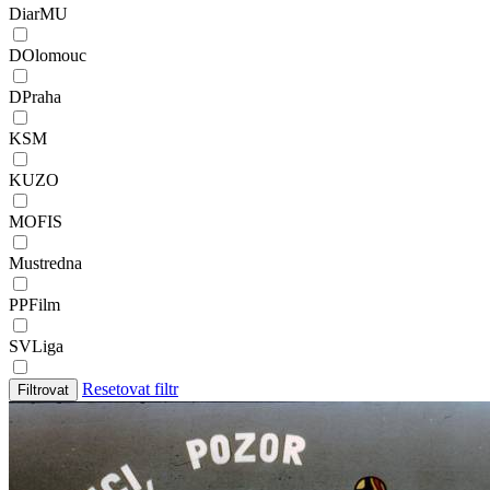
DiarMU
DOlomouc
DPraha
KSM
KUZO
MOFIS
Mustredna
PPFilm
SVLiga
Resetovat filtr
Filtrovat