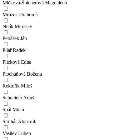
Mlčková-Špicnerová Magdaléna
Mrózek Drahomír
Netík Miroslav
Petrášek Ján
Pilař Radek
Plicková Edita
Plocháňová Božena
Rektořík Miloš
Schneider Artuš
Spál Milan
Struhár Alojz ml.
Vasilev Luben