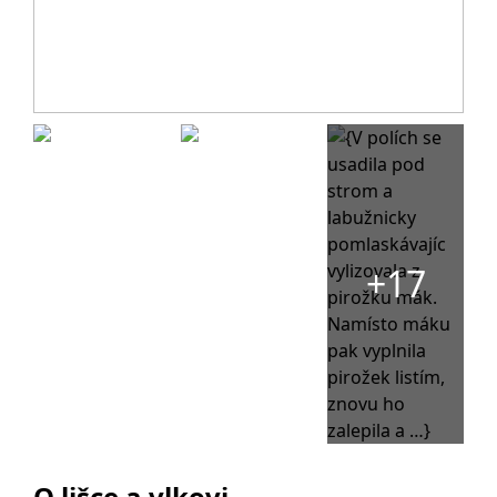
+17
O lišce a vlkovi