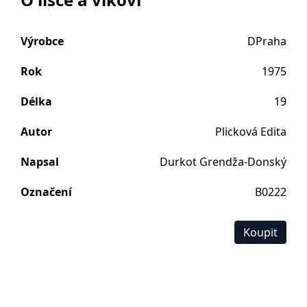
Výrobce
DPraha
Rok
1975
Délka
19
Autor
Plicková Edita
Napsal
Durkot Grendža-Donský
Označení
B0222
Koupit