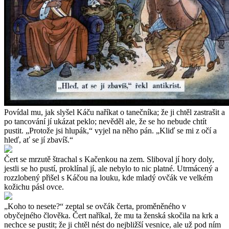
Povídal mu, jak slyšel Káču naříkat o tanečníka; že ji chtěl zastrašit a
po tancování jí ukázat peklo; nevěděl ale, že se ho nebude chtít
pustit. „Protože jsi hlupák,“ vyjel na něho pán. „Kliď se mi z očí a
hleď, ať se jí zbavíš.“
Čert se mrzutě štrachal s Kačenkou na zem. Sliboval jí hory doly,
jestli se ho pustí, proklínal jí, ale nebylo to nic platné. Utrmácený a
rozzlobený přišel s Káčou na louku, kde mladý ovčák ve velkém
kožichu pásl ovce.
„Koho to nesete?“ zeptal se ovčák čerta, proměněného v
obyčejného člověka. Čert naříkal, že mu ta ženská skočila na krk a
nechce se pustit; že ji chtěl nést do nejbližší vesnice, ale už pod ním