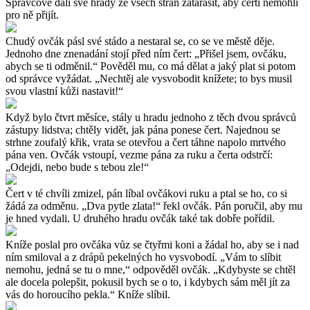
Správcové dali své hrady ze všech stran zatarasit, aby čerti nemohli
pro ně přijít.
Chudý ovčák pásl své stádo a nestaral se, co se ve městě děje.
Jednoho dne znenadání stojí před ním čert: „Přišel jsem, ovčáku,
abych se ti odměnil.“ Pověděl mu, co má dělat a jaký plat si potom
od správce vyžádat. „Nechtěj ale vysvobodit knížete; to bys musil
svou vlastní kůži nastavit!“
Když bylo čtvrt měsíce, stály u hradu jednoho z těch dvou správců
zástupy lidstva; chtěly vidět, jak pána ponese čert. Najednou se
strhne zoufalý křik, vrata se otevřou a čert táhne napolo mrtvého
pána ven. Ovčák vstoupí, vezme pána za ruku a čerta odstrčí:
„Odejdi, nebo bude s tebou zle!“
Čert v té chvíli zmizel, pán líbal ovčákovi ruku a ptal se ho, co si
žádá za odměnu. „Dva pytle zlata!“ řekl ovčák. Pán poručil, aby mu
je hned vydali. U druhého hradu ovčák také tak dobře pořídil.
Kníže poslal pro ovčáka vůz se čtyřmi koni a žádal ho, aby se i nad
ním smiloval a z drápů pekelných ho vysvobodí. „Vám to slíbit
nemohu, jedná se tu o mne,“ odpověděl ovčák. „Kdybyste se chtěl
ale docela polepšit, pokusil bych se o to, i kdybych sám měl jít za
vás do horoucího pekla.“ Kníže slíbil.