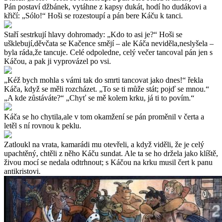
Pán postaví džbánek, vytáhne z kapsy dukát, hodí ho dudákovi a
křičí: „Sólo!“ Hoši se rozestoupí a pán bere Káču k tanci.
Staří sestrkují hlavy dohromady: „Kdo to asi je?“ Hoši se
ušklebují,děvčata se Kačence smějí – ale Káča neviděla,neslyšela –
byla ráda,že tancuje. Celé odpoledne, celý večer tancoval pán jen s
Káčou, a pak ji vyprovázel po vsi.
„Kéž bych mohla s vámi tak do smrti tancovat jako dnes!“ řekla
Káča, když se měli rozcházet. „To se ti může stát; pojď se mnou.“
„A kde zůstáváte?“ „Chyť se mě kolem krku, já ti to povím.“
Káča se ho chytila,ale v tom okamžení se pán proměnil v čerta a
letěl s ní rovnou k peklu.
Zatloukl na vrata, kamarádi mu otevřeli, a když viděli, že je celý
upachtěný, chtěli z něho Káču sundat. Ale ta se ho držela jako klíště,
živou mocí se nedala odtrhnout; s Káčou na krku musil čert k panu
antikristovi.