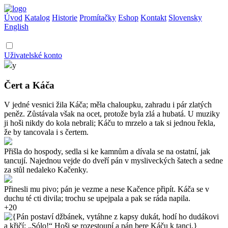
Úvod
Katalog
Historie
Promítačky
Eshop
Kontakt
Slovensky
English
Uživatelské konto
y
Čert a Káča
V jedné vesnici žila Káča; měla chaloupku, zahradu i pár zlatých
peněz. Zůstávala však na ocet, protože byla zlá a hubatá. U muziky
ji hoši nikdy do kola nebrali; Káču to mrzelo a tak si jednou řekla,
že by tancovala i s čertem.
Přišla do hospody, sedla si ke kamnům a dívala se na ostatní, jak
tancují. Najednou vejde do dveří pán v mysliveckých šatech a sedne
za stůl nedaleko Kačenky.
Přinesli mu pivo; pán je vezme a nese Kačence připít. Káča se v
duchu té cti divila; trochu se upejpala a pak se ráda napila.
+20