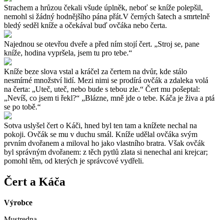
Strachem a hrůzou čekali všude úplněk, neboť se kníže polepšil,
nemohl si žádný hodnějšího pána přát.V černých šatech a smrtelně
bledý seděl kníže a očekával buď ovčáka nebo čerta.
Najednou se otevřou dveře a před ním stojí čert. „Stroj se, pane
kníže, hodina vypršela, jsem tu pro tebe.“
Kníže beze slova vstal a kráčel za čertem na dvůr, kde stálo
nesmírné množství lidí. Mezi nimi se prodírá ovčák a zdaleka volá
na čerta: „Uteč, uteč, nebo bude s tebou zle.“ Čert mu pošeptal:
„Nevíš, co jsem ti řekl?“ „Blázne, mně jde o tebe. Káča je živa a ptá
se po tobě.“
Sotva uslyšel čert o Káči, hned byl ten tam a knížete nechal na
pokoji. Ovčák se mu v duchu smál. Kníže udělal ovčáka svým
prvním dvořanem a miloval ho jako vlastního bratra. Však ovčák
byl správným dvořanem: z těch pytlů zlata si nenechal ani krejcar;
pomohl těm, od kterých je správcové vydřeli.
Čert a Káča
Výrobce
Mustredna