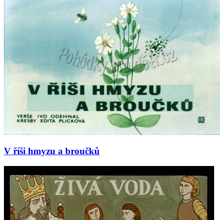
V říši hmyzu a broučků