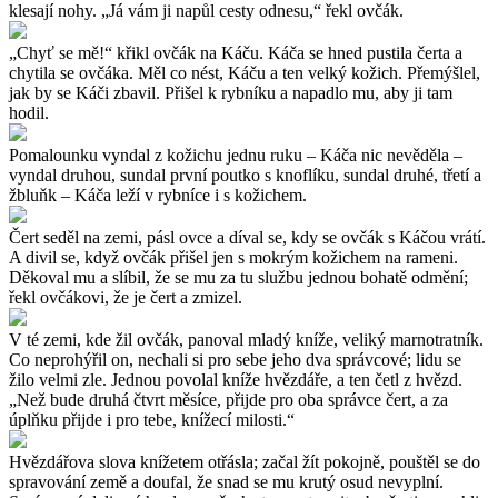
klesají nohy. „Já vám ji napůl cesty odnesu,“ řekl ovčák.
„Chyť se mě!“ křikl ovčák na Káču. Káča se hned pustila čerta a
chytila se ovčáka. Měl co nést, Káču a ten velký kožich. Přemýšlel,
jak by se Káči zbavil. Přišel k rybníku a napadlo mu, aby ji tam
hodil.
Pomalounku vyndal z kožichu jednu ruku – Káča nic nevěděla –
vyndal druhou, sundal první poutko s knoflíku, sundal druhé, třetí a
žbluňk – Káča leží v rybníce i s kožichem.
Čert seděl na zemi, pásl ovce a díval se, kdy se ovčák s Káčou vrátí.
A divil se, když ovčák přišel jen s mokrým kožichem na rameni.
Děkoval mu a slíbil, že se mu za tu službu jednou bohatě odmění;
řekl ovčákovi, že je čert a zmizel.
V té zemi, kde žil ovčák, panoval mladý kníže, veliký marnotratník.
Co neprohýřil on, nechali si pro sebe jeho dva správcové; lidu se
žilo velmi zle. Jednou povolal kníže hvězdáře, a ten četl z hvězd.
„Než bude druhá čtvrt měsíce, přijde pro oba správce čert, a za
úplňku přijde i pro tebe, knížecí milosti.“
Hvězdářova slova knížetem otřásla; začal žít pokojně, pouštěl se do
spravování země a doufal, že snad se mu krutý osud nevyplní.