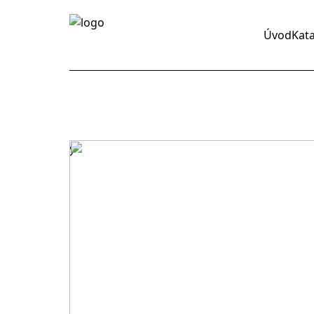
Úvod
Kat
y