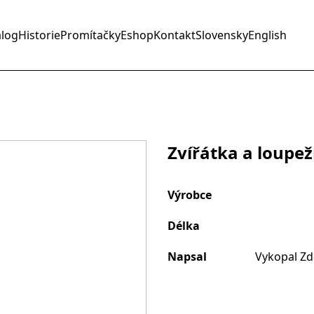
alog
Historie
Promítačky
Eshop
Kontakt
Slovensky
English
Zvířátka a loupež
Výrobce
Délka
Napsal
Vykopal Zd