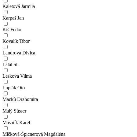
Kaletová Jarmila
Karpaš Jan
Kiš Fedor
Kovalík Tibor
Landrová Divica
Látal St.
Lesková Vilma
Lupták Oto
Macků Drahomíra
Malý Süsser
Masařík Karel
Mlčková-Špicnerová Magdaléna