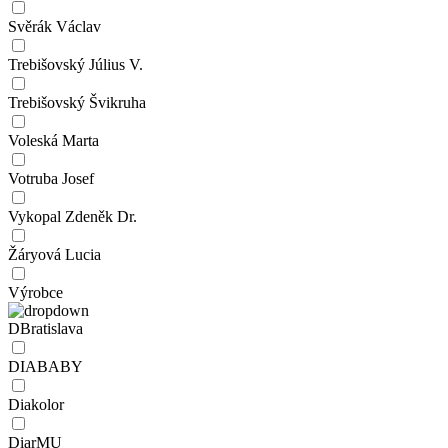
Svěrák Václav
Trebišovský Július V.
Trebišovský Švikruha
Voleská Marta
Votruba Josef
Vykopal Zdeněk Dr.
Žáryová Lucia
Výrobce
DBratislava
DIABABY
Diakolor
DiarMU