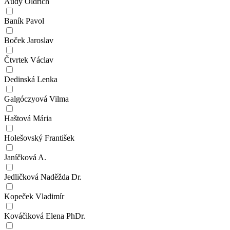
Audy Oldřich
Baník Pavol
Boček Jaroslav
Čtvrtek Václav
Dedinská Lenka
Galgóczyová Vilma
Haštová Mária
Holešovský František
Janíčková A.
Jedličková Naděžda Dr.
Kopeček Vladimír
Kováčiková Elena PhDr.