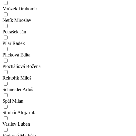
Mrózek Drahomír
Netík Miroslav
Petrášek Ján
Pilař Radek
Plicková Edita
Plocháňová Božena
Rektořík Miloš
Schneider Artuš
Spál Milan
Struhár Alojz ml.
Vasilev Luben
Vydrová Markéta