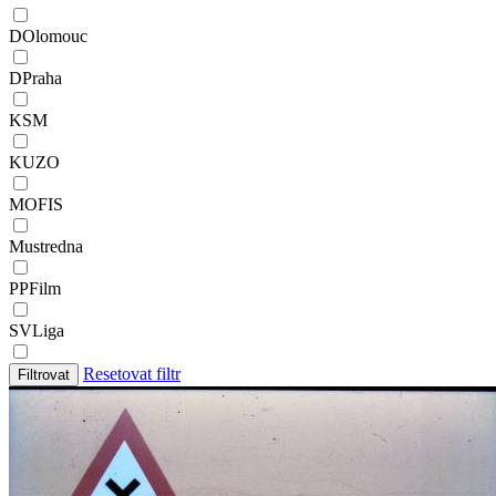
DOlomouc
DPraha
KSM
KUZO
MOFIS
Mustredna
PPFilm
SVLiga
Resetovat filtr
Filtrovat