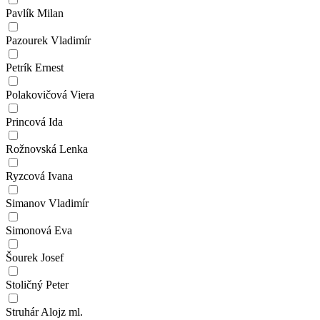
Pavlík Milan
Pazourek Vladimír
Petrík Ernest
Polakovičová Viera
Princová Ida
Rožnovská Lenka
Ryzcová Ivana
Simanov Vladimír
Simonová Eva
Šourek Josef
Stoličný Peter
Struhár Alojz ml.