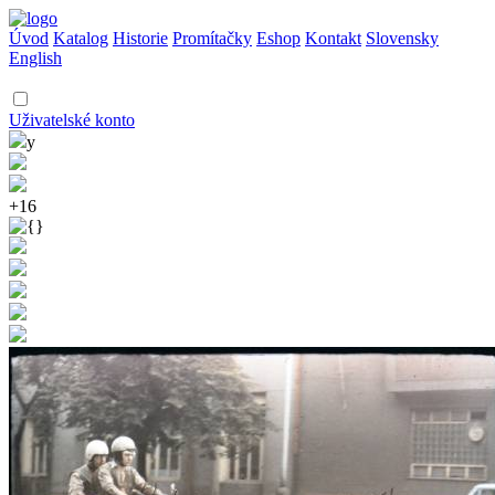
Úvod
Katalog
Historie
Promítačky
Eshop
Kontakt
Slovensky
English
Uživatelské konto
y
+16