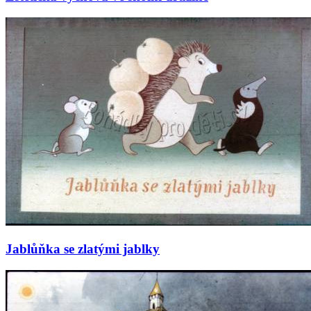
Jablůňka se zlatými jablky