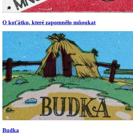
O koťátku, které zapomnělo mňoukat
Budka