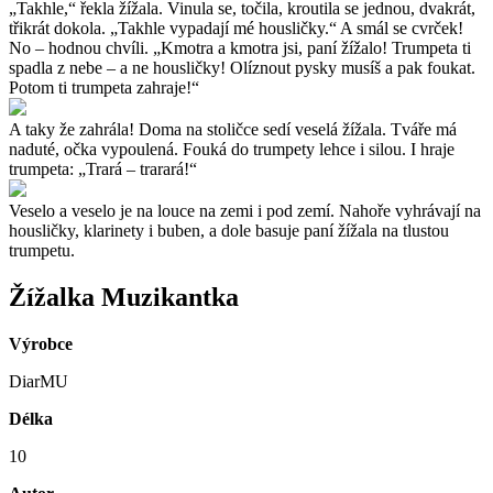
„Takhle,“ řekla žížala. Vinula se, točila, kroutila se jednou, dvakrát,
třikrát dokola. „Takhle vypadají mé housličky.“ A smál se cvrček!
No – hodnou chvíli. „Kmotra a kmotra jsi, paní žížalo! Trumpeta ti
spadla z nebe – a ne housličky! Olíznout pysky musíš a pak foukat.
Potom ti trumpeta zahraje!“
A taky že zahrála! Doma na stoličce sedí veselá žížala. Tváře má
naduté, očka vypoulená. Fouká do trumpety lehce i silou. I hraje
trumpeta: „Trará – trarará!“
Veselo a veselo je na louce na zemi i pod zemí. Nahoře vyhrávají na
housličky, klarinety i buben, a dole basuje paní žížala na tlustou
trumpetu.
Žížalka Muzikantka
Výrobce
DiarMU
Délka
10