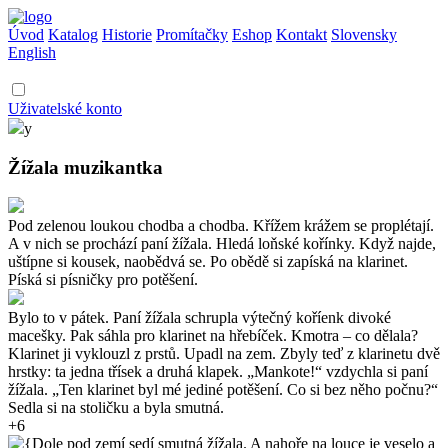
Úvod
Katalog
Historie
Promítačky
Eshop
Kontakt
Slovensky
English
Uživatelské konto
y
Žížala muzikantka
Pod zelenou loukou chodba a chodba. Křížem krážem se proplétají.
A v nich se prochází paní žížala. Hledá loňské kořínky. Když najde,
uštípne si kousek, naobědvá se. Po obědě si zapíská na klarinet.
Píská si písničky pro potěšení.
Bylo to v pátek. Paní žížala schrupla výtečný koříenk divoké
macešky. Pak sáhla pro klarinet na hřebíček. Kmotra – co dělala?
Klarinet ji vyklouzl z prstů. Upadl na zem. Zbyly teď z klarinetu dvě
hrstky: ta jedna třísek a druhá klapek. „Mankote!“ vzdychla si paní
žížala. „Ten klarinet byl mé jediné potěšení. Co si bez něho počnu?“
Sedla si na stoličku a byla smutná.
+6