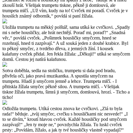
zkouší hrát. Všelijak trumpetu tiskne, pěkně ji domlouvá, ale
trumpeta mlčí. „Už vím, kudy na to! Cvrček mi poradí. Cvrček je v
houslích známý odborník,“ povídá si paní žížala.
Uložila trumpetu na měkký polštář, sama utíká ke cvrčkovi. „Spadly
mi s nebe housličky, ale hrát nechtějí. Poraď mi, poraď!“ „Snadná
věc,“ povídá cvrček. „Pošimrek housličky smyčcem, hned se
rozehrají, hned ti zazpívají.“ A už souká jeden z douhé krabice. Byl
to pěkný smyčec, z tvrdého dřeva, z jemných žíní. I kousek
kalafuny cvrček přidal. Jen řekla žížala: „Děkuji!“ utíká se smyčcem
domů. Cestou jej natírá kalafunou.
Sotva doběhla, sedla na stoličku, trumpetu si dala pod bradu,
přivřela oči, jako pravá muzikantka. A spustila smyčcem na
trumpetu. Hladí ji smyčcem jemně a lehce. Trumpeta mlčí. - I
přitiskla žížala smyčec pěkně silou. A trumpeta mlčí. - Všelijak
tiskne žížala trumpetu, šimrá ji smyčcem, domlouvá, hrozí. - Ticho a
ticho!
Odložila trumpetu. Utíká cestou znova ke cvrčkovi. „Zlá to byla
rada!“ běduje. „tvůj smyčec, cvrčku s housličkami nic nesvede!“ „I
to se divím,“ kroutí hlavou cvrček. Každé housličky pod smyčcem
zazpívají!“ „Jen ty moje ne,“ povzdychla žížala. Tu luskl cvrček
prsty: „Povídám, žížalo, a jak ty tvé housličky vlastně vypadají?“