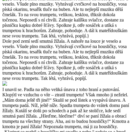
Dole pod zemí sedí smutná žížala. A nahoře na louce je veselo a
veselo. Všude plno muziky. Vyhrávají cvrčkové na housličky, vosa
píská okarinu, tesařík tluče na buben. Ale tu nejlepší muziku dělá
čmelák. To na svou trumpetu, velikou, lesklou, třikrát dokola
točenou. Neposedí s ní chvíli. Zahraje kalíšku svlačce, dostane za
písničku kapku dobré šťávy. Spolkne ji, otře sosáček a utíká s
trumpetou k hrachorům. Zahraje, pohoduje. A dál k mateřídouškám
nese svou trumpetu. Tak létá, vyhrává, popíjí.
I unavil se. Padla na něho veliká únava z toho hraní a putování.
Klopýtl ve vzduchu o vítr – ztratil trumpetu! Však mnoho ji neželel.
„Mám doma ještě tři jiné!“ Skulil se pod lístek a vyspává únavu. A
trumpeta padá. Níž, ještě níže. Spadla trumpeta do vrátek domu paní
žížaly. Kutálí se dolů po schodech a pak až ke stoličce, kde sedí
smutná paní žížala. „Hleďme, hleďme!“ diví se paní žížala a obrací
trumpetu na všechny strany. Aha, asi to budou housličky!“ Kmotra a
kmotra je paní žížala! Nepoznala trumpetu, má ji za housličky.
„Klarinet se rozbil a housličky mi spadly z nebe,“ raduje se a hned