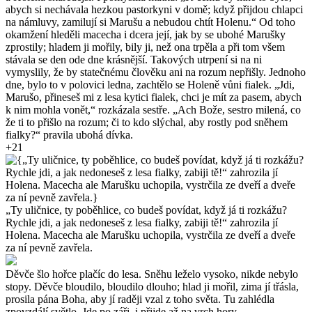
abych si nechávala hezkou pastorkyni v domě; když přijdou chlapci
na námluvy, zamilují si Marušu a nebudou chtít Holenu.“ Od toho
okamžení hleděli macecha i dcera její, jak by se ubohé Marušky
zprostily; hladem ji mořily, bily ji, než ona trpěla a při tom všem
stávala se den ode dne krásnější. Takových utrpení si na ni
vymyslily, že by statečnému člověku ani na rozum nepřišly. Jednoho
dne, bylo to v polovici ledna, zachtělo se Holeně vůni fialek. „Jdi,
Marušo, přineseš mi z lesa kytici fialek, chci je mít za pasem, abych
k nim mohla vonět,“ rozkázala sestře. „Ach Bože, sestro milená, co
že ti to přišlo na rozum; či to kdo slýchal, aby rostly pod sněhem
fialky?“ pravila ubohá dívka.
+21
„Ty uličnice, ty poběhlice, co budeš povídat, když já ti rozkážu?
Rychle jdi, a jak nedoneseš z lesa fialky, zabiji tě!“ zahrozila jí
Holena. Macecha ale Marušku uchopila, vystrčila ze dveří a dveře
za ní pevně zavřela.
Děvče šlo hořce plačíc do lesa. Sněhu leželo vysoko, nikde nebylo
stopy. Děvče bloudilo, bloudilo dlouho; hlad ji mořil, zima jí třásla,
prosila pána Boha, aby jí raději vzal z toho světa. Tu zahlédla
zpovzdálí světlo. Jde po záři, i přijde až na vrch hory.