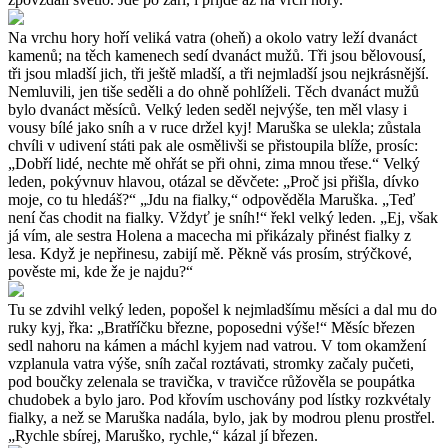
Na vrchu hory hoří veliká vatra (oheň) a okolo vatry leží dvanáct
kamenů; na těch kamenech sedí dvanáct mužů. Tři jsou bělovousí,
tři jsou mladší jich, tři ještě mladší, a tři nejmladší jsou nejkrásnější.
Nemluvili, jen tiše seděli a do ohně pohlíželi. Těch dvanáct mužů
bylo dvanáct měsíců. Velký leden seděl nejvýše, ten měl vlasy i
vousy bílé jako sníh a v ruce držel kyj! Maruška se ulekla; zůstala
chvíli v udivení státi pak ale osmělivši se přistoupila blíže, prosíc:
„Dobří lidé, nechte mě ohřát se při ohni, zima mnou třese.“ Velký
leden, pokývnuv hlavou, otázal se děvčete: „Proč jsi přišla, dívko
moje, co tu hledáš?“ „Jdu na fialky,“ odpověděla Maruška. „Teď
není čas chodit na fialky. Vždyť je sníh!“ řekl velký leden. „Ej, však
já vím, ale sestra Holena a macecha mi přikázaly přinést fialky z
lesa. Když je nepřinesu, zabijí mě. Pěkně vás prosím, strýčkové,
pověste mi, kde že je najdu?“
Tu se zdvihl velký leden, popošel k nejmladšímu měsíci a dal mu do
ruky kyj, řka: „Bratříčku březne, poposedni výše!“ Měsíc březen
sedl nahoru na kámen a máchl kyjem nad vatrou. V tom okamžení
vzplanula vatra výše, sníh začal roztávati, stromky začaly pučeti,
pod boučky zelenala se travička, v travičce růžověla se poupátka
chudobek a bylo jaro. Pod křovím uschovány pod lístky rozkvétaly
fialky, a než se Maruška nadála, bylo, jak by modrou plenu prostřel.
„Rychle sbírej, Maruško, rychle,“ kázal jí březen.