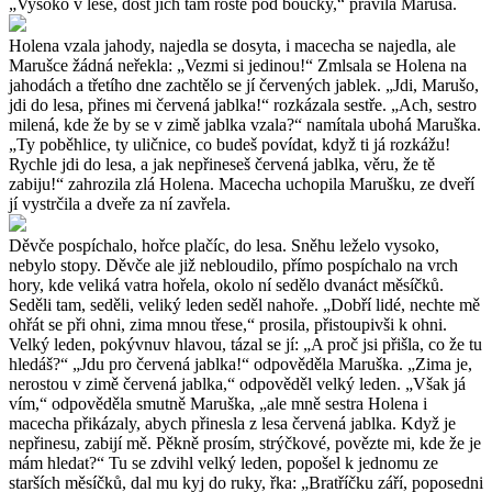
„Vysoko v lese, dost jich tam roste pod boučky,“ pravila Maruša.
Holena vzala jahody, najedla se dosyta, i macecha se najedla, ale
Marušce žádná neřekla: „Vezmi si jedinou!“ Zmlsala se Holena na
jahodách a třetího dne zachtělo se jí červených jablek. „Jdi, Marušo,
jdi do lesa, přines mi červená jablka!“ rozkázala sestře. „Ach, sestro
milená, kde že by se v zimě jablka vzala?“ namítala ubohá Maruška.
„Ty poběhlice, ty uličnice, co budeš povídat, když ti já rozkážu!
Rychle jdi do lesa, a jak nepřineseš červená jablka, věru, že tě
zabiju!“ zahrozila zlá Holena. Macecha uchopila Marušku, ze dveří
jí vystrčila a dveře za ní zavřela.
Děvče pospíchalo, hořce plačíc, do lesa. Sněhu leželo vysoko,
nebylo stopy. Děvče ale již nebloudilo, přímo pospíchalo na vrch
hory, kde veliká vatra hořela, okolo ní sedělo dvanáct měsíčků.
Seděli tam, seděli, veliký leden seděl nahoře. „Dobří lidé, nechte mě
ohřát se při ohni, zima mnou třese,“ prosila, přistoupivši k ohni.
Velký leden, pokývnuv hlavou, tázal se jí: „A proč jsi přišla, co že tu
hledáš?“ „Jdu pro červená jablka!“ odpověděla Maruška. „Zima je,
nerostou v zimě červená jablka,“ odpověděl velký leden. „Však já
vím,“ odpověděla smutně Maruška, „ale mně sestra Holena i
macecha přikázaly, abych přinesla z lesa červená jablka. Když je
nepřinesu, zabijí mě. Pěkně prosím, strýčkové, povězte mi, kde že je
mám hledat?“ Tu se zdvihl velký leden, popošel k jednomu ze
starších měsíčků, dal mu kyj do ruky, řka: „Bratříčku září, poposedni