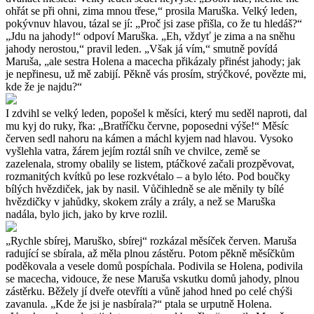
ohřát se při ohni, zima mnou třese,“ prosila Maruška. Velký leden,
pokývnuv hlavou, tázal se jí: „Proč jsi zase přišla, co že tu hledáš?“
„Jdu na jahody!“ odpoví Maruška. „Eh, vždyť je zima a na sněhu
jahody nerostou,“ pravil leden. „Však já vím,“ smutně povídá
Maruša, „ale sestra Holena a macecha přikázaly přinést jahody; jak
je nepřinesu, už mě zabijí. Pěkně vás prosím, strýčkové, povězte mi,
kde že je najdu?“
I zdvihl se velký leden, popošel k měsíci, který mu seděl naproti, dal
mu kyj do ruky, řka: „Bratříčku červne, poposedni výše!“ Měsíc
červen sedl nahoru na kámen a máchl kyjem nad hlavou. Vysoko
vyšlehla vatra, žárem jejím roztál sníh ve chvilce, země se
zazelenala, stromy obalily se listem, ptáčkové začali prozpěvovat,
rozmanitých kvítků po lese rozkvétalo – a bylo léto. Pod boučky
bílých hvězdiček, jak by nasil. Vůčihledně se ale měnily ty bílé
hvězdičky v jahůdky, skokem zrály a zrály, a než se Maruška
nadála, bylo jich, jako by krve rozlil.
„Rychle sbírej, Maruško, sbírej“ rozkázal měsíček červen. Maruša
radující se sbírala, až měla plnou zástěru. Potom pěkně měsíčkům
poděkovala a vesele domů pospíchala. Podivila se Holena, podivila
se macecha, vidouce, že nese Maruša vskutku domů jahody, plnou
zástěrku. Běžely jí dveře otevříti a vůně jahod hned po celé chýši
zavanula. „Kde že jsi je nasbírala?“ ptala se urputně Holena.