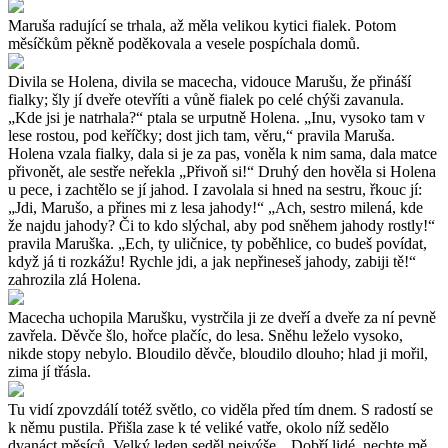
Maruša radující se trhala, až měla velikou kytici fialek. Potom
měsíčkům pěkně poděkovala a vesele pospíchala domů.
Divila se Holena, divila se macecha, vidouce Marušu, že přináší
fialky; šly jí dveře otevříti a vůně fialek po celé chýši zavanula.
„Kde jsi je natrhala?“ ptala se urputně Holena. „Inu, vysoko tam v
lese rostou, pod keříčky; dost jich tam, věru,“ pravila Maruša.
Holena vzala fialky, dala si je za pas, voněla k nim sama, dala matce
přivonět, ale sestře neřekla „Přivoň si!“ Druhý den hověla si Holena
u pece, i zachtělo se jí jahod. I zavolala si hned na sestru, řkouc jí:
„Jdi, Marušo, a přines mi z lesa jahody!“ „Ach, sestro milená, kde
že najdu jahody? Či to kdo slýchal, aby pod sněhem jahody rostly!“
pravila Maruška. „Ech, ty uličnice, ty poběhlice, co budeš povídat,
když já ti rozkážu! Rychle jdi, a jak nepřineseš jahody, zabiji tě!“
zahrozila zlá Holena.
Macecha uchopila Marušku, vystrčila ji ze dveří a dveře za ní pevně
zavřela. Děvče šlo, hořce plačíc, do lesa. Sněhu leželo vysoko,
nikde stopy nebylo. Bloudilo děvče, bloudilo dlouho; hlad ji mořil,
zima jí třásla.
Tu vidí zpovzdálí totéž světlo, co viděla před tím dnem. S radostí se
k němu pustila. Přišla zase k té veliké vatře, okolo níž sedělo
dvanáct měsíců. Velký leden seděl nejvýše. „Dobří lidé, nechte mě