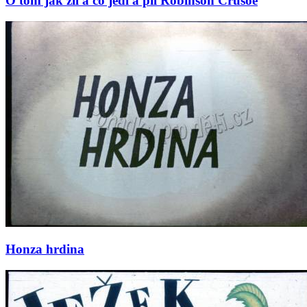
O tom jak žil a co jedl a pil Robinson Crusoe
Honza hrdina