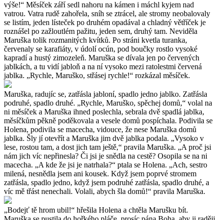
výše!“ Měsíček září sedl nahoru na kámen i máchl kyjem nad
vatrou. Vatra rudě zahořela, sníh se ztrácel, ale stromy neobalovaly
se listím, jeden lísteček po druhém opadával a chladný větříček je
roznášel po zažloutlém pažitu, jeden sem, druhý tam. Neviděla
Maruška tolik rozmanitých kvítků. Po stráni kvetla turanka,
červenaly se karafiáty, v údolí ocún, pod boučky rostlo vysoké
kapradí a hustý zimozeleň. Maruška se dívala jen po červených
jablkách, a tu vidí jabloň a na ní vysoko mezi ratolestmi červená
jablka. „Rychle, Maruško, střásej rychle!“ rozkázal měsíček.
Maruška, radujíc se, zatřásla jabloní, spadlo jedno jablko. Zatřásla
podruhé, spadlo druhé. „Rychle, Maruško, spěchej domů,“ volal na
ni měsíček a Maruška ihned poslechla, sebrala dvě spadlá jablka,
měsíčkům pěkně poděkovala a vesele domů pospíchala. Podivila se
Holena, podivila se macecha, vidouce, že nese Maruška domů
jablka. Šly jí otevřít a Maruška jim dvě jablka podala. „Vysoko v
lese, rostou tam, a dost jich tam ještě,“ pravila Maruška. „A proč jsi
nám jich víc nepřinesla? Či jsi je snědla na cestě? Osopila se na ni
macecha. „A kde že jsi je natrhala?“ ptala se Holena. „Ach, sestro
milená, nesnědla jsem ani kousek. Když jsem poprvé stromem
zatřásla, spadlo jedno, když jsem podruhé zatřásla, spadlo druhé, a
víc mě třást nenechali. Volali, abych šla domů!“ pravila Maruška.
„Bodejť tě hrom ubil!“ hřešila Holena a chtěla Marušku bít.
Maruška se pustila do hořkého pláče, prosíc pána Boha, aby ji raději