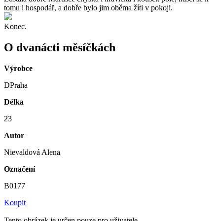
tomu i hospodář, a dobře bylo jim oběma žíti v pokoji.
Konec.
O dvanácti měsíčkách
Výrobce
DPraha
Délka
23
Autor
Nievaldová Alena
Označení
B0177
Koupit
Tento obrázek je určen pouze pro uživatele