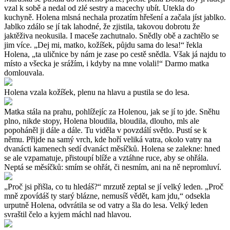
vzal k sobě a nedal od zlé sestry a macechy ubít. Utekla do
kuchyně. Holena mlsná nechala prozatím hřešení a začala jíst jablko.
Jablko zdálo se jí tak lahodné, že zjistila, takovou dobrotu že
jaktěživa neokusila. I maceše zachutnalo. Snědly obě a zachtělo se
jim více. „Dej mi, matko, kožíšek, půjdu sama do lesa!“ řekla
Holena, „ta uličnice by nám je zase po cestě snědla. Však já najdu to
místo a všecka je srážím, i kdyby na mne volali!“ Darmo matka
domlouvala.
Holena vzala kožíšek, plenu na hlavu a pustila se do lesa.
Matka stála na prahu, pohlížejíc za Holenou, jak se jí to jde. Sněhu
plno, nikde stopy, Holena bloudila, bloudila, dlouho, mls ale
popoháněl ji dále a dále. Tu viděla v povzdálí světlo. Pustí se k
němu. Přijde na samý vrch, kde hoří veliká vatra, okolo vatry na
dvanácti kamenech sedí dvanáct měsíčků. Holena se zalekne: hned
se ale vzpamatuje, přistoupí blíže a vztáhne ruce, aby se ohřála.
Neptá se měsíčků: smím se ohřát, či nesmím, ani na ně nepromluví.
„Proč jsi přišla, co tu hledáš?“ mrzutě zeptal se jí velký leden. „Proč
mně zpovídáš ty starý blázne, nemusíš vědět, kam jdu,“ odsekla
urputně Holena, odvrátila se od vatry a šla do lesa. Velký leden
svraštil čelo a kyjem máchl nad hlavou.