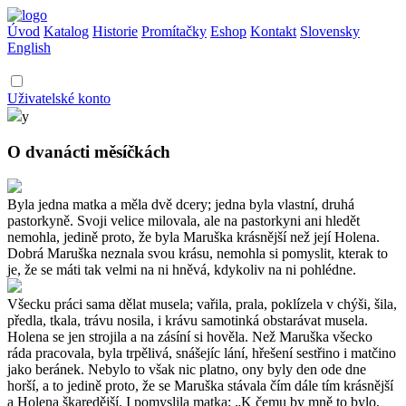
Úvod
Katalog
Historie
Promítačky
Eshop
Kontakt
Slovensky
English
Uživatelské konto
y
O dvanácti měsíčkách
Byla jedna matka a měla dvě dcery; jedna byla vlastní, druhá
pastorkyně. Svoji velice milovala, ale na pastorkyni ani hledět
nemohla, jedině proto, že byla Maruška krásnější než její Holena.
Dobrá Maruška neznala svou krásu, nemohla si pomyslit, kterak to
je, že se máti tak velmi na ni hněvá, kdykoliv na ni pohlédne.
Všecku práci sama dělat musela; vařila, prala, poklízela v chýši, šila,
předla, tkala, trávu nosila, i krávu samotinká obstarávat musela.
Holena se jen strojila a na zásíní si hověla. Než Maruška všecko
ráda pracovala, byla trpělivá, snášejíc lání, hřešení sestřino i matčino
jako beránek. Nebylo to však nic platno, ony byly den ode dne
horší, a to jedině proto, že se Maruška stávala čím dále tím krásnější
a Holena škaredější. I pomyslila matka: „K čemu by mně to bylo,