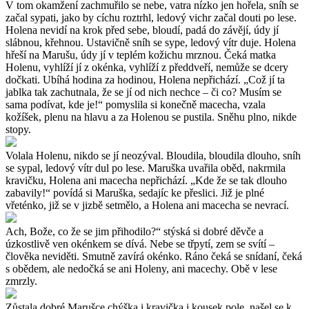
V tom okamžení zachmuřilo se nebe, vatra nízko jen hořela, sníh se
začal sypati, jako by cíchu roztrhl, ledový vichr začal douti po lese.
Holena nevidí na krok před sebe, bloudí, padá do závějí, údy jí
slábnou, křehnou. Ustavičně sníh se sype, ledový vítr duje. Holena
hřeší na Marušu, údy jí v teplém kožichu mrznou. Čeká matka
Holenu, vyhlíží jí z okénka, vyhlíží z předdveří, nemůže se dcery
dočkati. Ubíhá hodina za hodinou, Holena nepřichází. „Což jí ta
jablka tak zachutnala, že se jí od nich nechce – či co? Musím se
sama podívat, kde je!“ pomyslila si konečně macecha, vzala
kožíšek, plenu na hlavu a za Holenou se pustila. Sněhu plno, nikde
stopy.
Volala Holenu, nikdo se jí neozýval. Bloudila, bloudila dlouho, sníh
se sypal, ledový vítr dul po lese. Maruška uvařila oběd, nakrmila
kravičku, Holena ani macecha nepřichází. „Kde že se tak dlouho
zabavily!“ povídá si Maruška, sedajíc ke přeslici. Již je plné
vřeténko, již se v jizbě setmělo, a Holena ani macecha se nevrací.
Ach, Bože, co že se jim přihodilo?“ stýská si dobré děvče a
úzkostlivě ven okénkem se dívá. Nebe se třpytí, zem se svítí –
člověka neviděti. Smutně zavírá okénko. Ráno čeká se snídaní, čeká
s obědem, ale nedočká se ani Holeny, ani macechy. Obě v lese
zmrzly.
Zůstala dobré Marušce chýška i kravička i kousek pole, našel se k