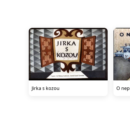
Jirka s kozou
O nep