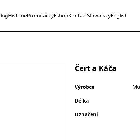
alog
Historie
Promítačky
Eshop
Kontakt
Slovensky
English
Čert a Káča
Výrobce
Mu
Délka
Označení