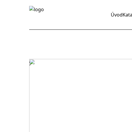
Úvod
Kat
y