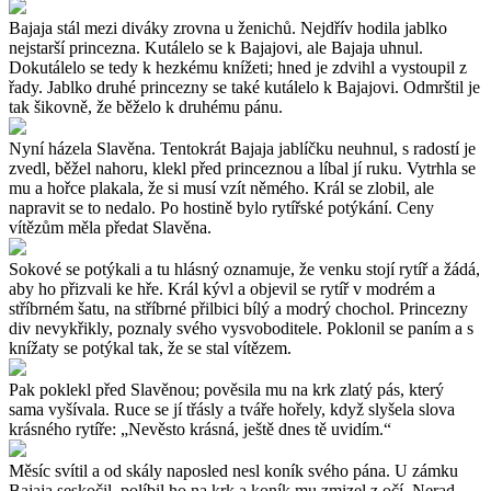
Bajaja stál mezi diváky zrovna u ženichů. Nejdřív hodila jablko
nejstarší princezna. Kutálelo se k Bajajovi, ale Bajaja uhnul.
Dokutálelo se tedy k hezkému knížeti; hned je zdvihl a vystoupil z
řady. Jablko druhé princezny se také kutálelo k Bajajovi. Odmrštil je
tak šikovně, že běželo k druhému pánu.
Nyní házela Slavěna. Tentokrát Bajaja jablíčku neuhnul, s radostí je
zvedl, běžel nahoru, klekl před princeznou a líbal jí ruku. Vytrhla se
mu a hořce plakala, že si musí vzít němého. Král se zlobil, ale
napravit se to nedalo. Po hostině bylo rytířské potýkání. Ceny
vítězům měla předat Slavěna.
Sokové se potýkali a tu hlásný oznamuje, že venku stojí rytíř a žádá,
aby ho přizvali ke hře. Král kývl a objevil se rytíř v modrém a
stříbrném šatu, na stříbrné přilbici bílý a modrý chochol. Princezny
div nevykřikly, poznaly svého vysvoboditele. Poklonil se paním a s
knížaty se potýkal tak, že se stal vítězem.
Pak poklekl před Slavěnou; pověsila mu na krk zlatý pás, který
sama vyšívala. Ruce se jí třásly a tváře hořely, když slyšela slova
krásného rytíře: „Nevěsto krásná, ještě dnes tě uvidím.“
Měsíc svítil a od skály naposled nesl koník svého pána. U zámku
Bajaja seskočil, políbil ho na krk a koník mu zmizel z očí. Nerad