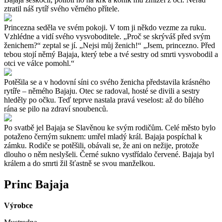
ztratil náš rytíř svého věrného přítele.
Princezna seděla ve svém pokoji. V tom ji někdo vezme za ruku.
Vzhlédne a vidí svého vysvoboditele. „Proč se skrýváš před svým
ženichem?“ zeptal se jí. „Nejsi můj ženich!“ „Jsem, princezno. Před
tebou stojí němý Bajaja, který tebe a tvé sestry od smrti vysvobodil a
otci ve válce pomohl.“
Potěšila se a v hodovní síni co svého ženicha představila krásného
rytíře – němého Bajaju. Otec se radoval, hosté se divili a sestry
hleděly po očku. Teď teprve nastala pravá veselost: až do bílého
rána se pilo na zdraví snoubenců.
Po svatbě jel Bajaja se Slavěnou ke svým rodičům. Celé město bylo
potaženo černým suknem: umřel mladý král. Bajaja pospíchal k
zámku. Rodiče se potěšili, obávali se, že ani on nežije, protože
dlouho o něm neslyšeli. Černé sukno vystřídalo červené. Bajaja byl
králem a do smrti žil šťastně se svou manželkou.
Princ Bajaja
Výrobce