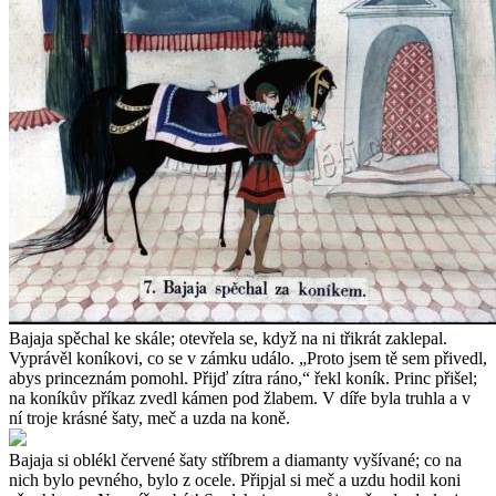
Bajaja spěchal ke skále; otevřela se, když na ni třikrát zaklepal.
Vyprávěl koníkovi, co se v zámku událo. „Proto jsem tě sem přivedl,
abys princeznám pomohl. Přijď zítra ráno,“ řekl koník. Princ přišel;
na koníkův příkaz zvedl kámen pod žlabem. V díře byla truhla a v
ní troje krásné šaty, meč a uzda na koně.
Bajaja si oblékl červené šaty stříbrem a diamanty vyšívané; co na
nich bylo pevného, bylo z ocele. Připjal si meč a uzdu hodil koni