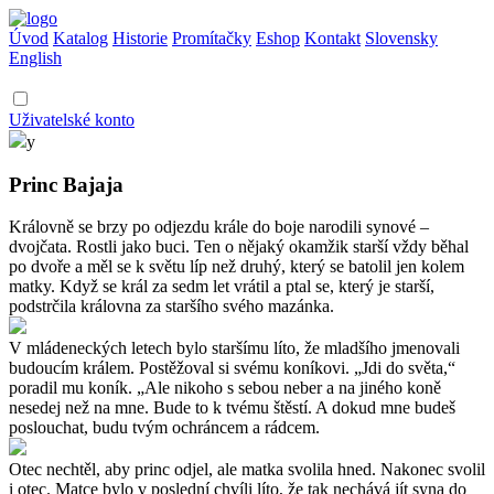
Úvod
Katalog
Historie
Promítačky
Eshop
Kontakt
Slovensky
English
Uživatelské konto
y
Princ Bajaja
Královně se brzy po odjezdu krále do boje narodili synové –
dvojčata. Rostli jako buci. Ten o nějaký okamžik starší vždy běhal
po dvoře a měl se k světu líp než druhý, který se batolil jen kolem
matky. Když se král za sedm let vrátil a ptal se, který je starší,
podstrčila královna za staršího svého mazánka.
V mládeneckých letech bylo staršímu líto, že mladšího jmenovali
budoucím králem. Postěžoval si svému koníkovi. „Jdi do světa,“
poradil mu koník. „Ale nikoho s sebou neber a na jiného koně
nesedej než na mne. Bude to k tvému štěstí. A dokud mne budeš
poslouchat, budu tvým ochráncem a rádcem.
Otec nechtěl, aby princ odjel, ale matka svolila hned. Nakonec svolil
i otec. Matce bylo v poslední chvíli líto, že tak nechává jít syna do