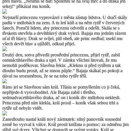
přes hlavu. „Nesmíš se bát! Spolehni se na svůj meč a do draka jen
sekej!“ přikázal mu koník.
Nejstarší princeznu vyprovázel z města zástup lidstva. U dračí skály
padla v mdlobách na zem. A tu letí kůň a na něm rytíř v červených
šatech. Poručil lidem, aby princeznu odvedli a odešli. Skála se s
třeskem otevřela a devítihlavý drak vylezl. Bajaja mu jedním rázem
uťal tři hlavy. Drak se svíjel, plil oheň, ale princ nedbal; usekl mu
všech devět hlav a ujížděl, odkud přijel.
Druhý den, sotva přivedli prostřední princeznu, přijel rytíř, zabil
osmnáctihlavého draka a ujel. V zámku všichni litovali, že mu
nemohli poděkovat. Slavěna řekla: „Kleknu si před rytířem a tak
dlouho budu prosit, až se mnou půjde.“ Bajaja skákal po pokoji a
dával na srozuměnou, že se na toho rytíře těší.
Ráno jel se Slavěnou sám král. Třásla se pomyšlením co ji čeká,
nepřijede-li vysvoboditel. Ale Bajaja zabil i třetího,
sedmadvacetihlavého draka, ač on i koník div mdlobou neklesli.
Princezna před ním klekla, král prosil – koník však sebou trhl a
rytíře už nebylo vidět.
Zanedlouho nastal králi nový zármutek: silný panovník sousední
země ho vyzval k válce. Král prosil knížata o pomoc; za odměnu jim
slíbil své dcery. Všichni se dostavili se svými vojsky. Král se