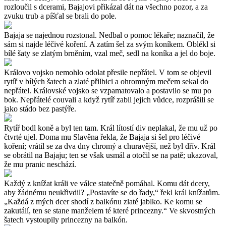
rozloučil s dcerami, Bajajovi přikázal dát na všechno pozor, a za
zvuku trub a píšťal se brali do pole.
Bajaja se najednou rozstonal. Nedbal o pomoc lékaře; naznačil, že
sám si najde léčivé koření. A zatím šel za svým koníkem. Oblékl si
bílé šaty se zlatým brněním, vzal meč, sedl na koníka a jel do boje.
Královo vojsko nemohlo odolat přesile nepřátel. V tom se objevil
rytíř v bílých šatech a zlaté přilbici a ohromným mečem sekal do
nepřátel. Královské vojsko se vzpamatovalo a postavilo se mu po
bok. Nepřátelé couvali a když rytíř zabil jejich vůdce, rozprášili se
jako stádo bez pastýře.
Rytíř bodl koně a byl ten tam. Král lítostí div neplakal, že mu už po
čtvrté ujel. Doma mu Slavěna řekla, že Bajaja si šel pro léčivé
koření; vrátil se za dva dny chromý a churavější, než byl dřív. Král
se obrátil na Bajaju; ten se však usmál a otočil se na patě; ukazoval,
že mu pranic neschází.
Každý z knížat králi ve válce statečně pomáhal. Komu dát dcery,
aby žádnému neukřivdil? „Postavíte se do řady,“ řekl král knížatům.
„Každá z mých dcer shodí z balkónu zlaté jablko. Ke komu se
zakutálí, ten se stane manželem té které princezny.“ Ve skvostných
šatech vystoupily princezny na balkón.