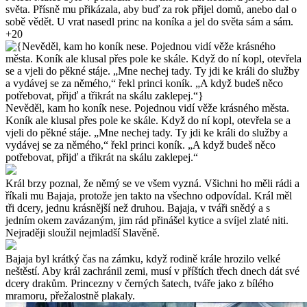
světa. Přísně mu přikázala, aby buď za rok přijel domů, anebo dal o
sobě vědět. U vrat nasedl princ na koníka a jel do světa sám a sám.
+20
Nevěděl, kam ho koník nese. Pojednou vidí věže krásného města.
Koník ale klusal přes pole ke skále. Když do ní kopl, otevřela se a
vjeli do pěkné stáje. „Mne nechej tady. Ty jdi ke králi do služby a
vydávej se za němého,“ řekl princi koník. „A když budeš něco
potřebovat, přijď a třikrát na skálu zaklepej.“
Král brzy poznal, že němý se ve všem vyzná. Všichni ho měli rádi a
říkali mu Bajaja, protože jen takto na všechno odpovídal. Král měl
tři dcery, jednu krásnější než druhou. Bajaja, v tváři snědý a s
jedním okem zavázaným, jim rád přinášel kytice a svíjel zlaté niti.
Nejraději sloužil nejmladší Slavěně.
Bajaja byl krátký čas na zámku, když rodině krále hrozilo velké
neštěstí. Aby král zachránil zemi, musí v příštích třech dnech dát své
dcery drakům. Princezny v černých šatech, tváře jako z bílého
mramoru, přežalostně plakaly.