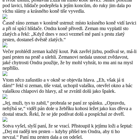
pod lavici, hlídače podepřela k jejím koncům, do ruky jim dala po
víchu slámy a krásného koně tiše vyvedla.
Časně ráno zeman v konírně ustrnul: místo krásného koně vidí lavici
a při ní spící hlídače. Ondra koně přivedl. Zeman mu vyplatil sto
zlatých a řekl: „Když dnes v noci vezmeš mé paní s prstu zlatý
prsten, dostaneš dvěstě zlatých.“
Večer prohlédl zeman každý kout. Pak zavřel jizbu, podíval se, má-li
paní prsten na prstě a ulehli. Zemanovi nedala usnout zvědavost,
jaké chytrosti Ondra použije, že by mohl vyhrát, to mu ani na mysl
nepřišlo.
Vtom něco zašustilo a v okně se objevila hlava. „Eh, však já ti
dám!“ řekl si zeman, tiše vstal, uchopil valašku, otevřel okno a bác
valaškou chlapovi do hlavy, až se zvrátil dolů jako špalek.
„Jej, muži, tys to zabil,“ probrala se paní ze spánku. „Opravdu,
nehýbá se,“ viděl pán dole u žebříku kohosi ležet jako kus dřeva a
dostal strach. Řekl, že se jde podívat dolů a pospíchal ze dveří.
Sotva vyšel, slyší paní, že se vrací. Přistoupil k jejímu loži a šeptal:
„Dej mi raději ten prsten – kdyby přišel ten Ondra, aby ti ho
nevzal.“ Paní mu prsten dala a on odešel.