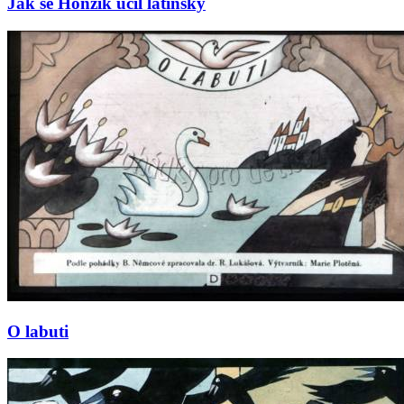
Jak se Honzík učil latinsky
O labuti