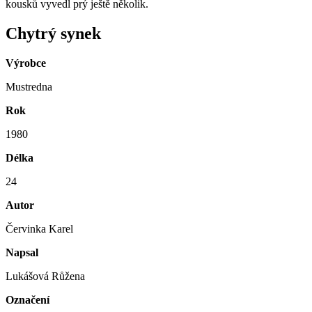
kousků vyvedl prý ještě několik.
Chytrý synek
Výrobce
Mustredna
Rok
1980
Délka
24
Autor
Červinka Karel
Napsal
Lukášová Růžena
Označení