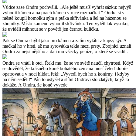
Vůdce zase Ondru pochválil. „Ale ještě musíš vyhrát sázku: nejvýš
vyhodit kámen a na prach kámen v ruce rozmačkat.“ Ondra si v
městě koupil homolku sýra a ptáka skřivánka a šel na házenou se
zbojníky. Místo kamene vyhodil skřivánka. Ten vylétl tak vysoko,
že uviděli mihnout se v povětří jen černou kuličku.
Pak se Ondra shýbl jako pro kámen a zatím vytáhl z kapsy sýr. A
mačkal ho v hrsti, až mu syrovátka tekla mezi prsty. Zbojníci uznali
Ondru za nejsilnějšího a dali mu všecky peníze, o které se vsadili.
Ondra se vrátil k otci. Řekl mu, že se ve světě naučil chytrosti. Když
se dověděl, že krásného koně bohatého zemana musí čeleď dobře
opatrovat a v noci hlídat, řekl: „Vyvedl bych ho z konírny, i kdyby
na něm seděli!“ Pán to uslyšel a slíbil Ondrovi sto zlatých, když to
dokáže. A Ondra, že koně vyvede.