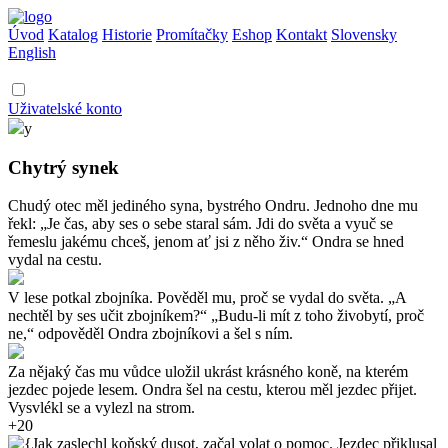
Úvod
Katalog
Historie
Promítačky
Eshop
Kontakt
Slovensky
English
Uživatelské konto
y
Chytrý synek
Chudý otec měl jediného syna, bystrého Ondru. Jednoho dne mu
řekl: „Je čas, aby ses o sebe staral sám. Jdi do světa a vyuč se
řemeslu jakému chceš, jenom ať jsi z něho živ.“ Ondra se hned
vydal na cestu.
V lese potkal zbojníka. Pověděl mu, proč se vydal do světa. „A
nechtěl by ses učit zbojníkem?“ „Budu-li mít z toho živobytí, proč
ne,“ odpověděl Ondra zbojníkovi a šel s ním.
Za nějaký čas mu vůdce uložil ukrást krásného koně, na kterém
jezdec pojede lesem. Ondra šel na cestu, kterou měl jezdec přijet.
Vysvlékl se a vylezl na strom.
+20