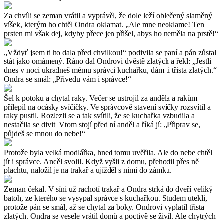
Za chvíli se zeman vrátil a vyprávěl, že dole leží oblečený slaměný
víšek, kterým ho chtěl Ondra oklamat. „Ale mne neoklame! Ten
prsten mi však dej, kdyby přece jen přišel, abys ho neměla na prstě!“
„Vždyť jsem ti ho dala před chvilkou!“ podivila se paní a pán zůstal
stát jako omámený. Ráno dal Ondrovi dvěstě zlatých a řekl: „Jestli
dnes v noci ukradneš mému správci kuchařku, dám ti třista zlatých.“
Ondra se smál: „Přivedu vám i správce!“
Šel k potoku a chytal raky. Večer se ustrojil za anděla a rakům
přilepil na ocásky svíčičky. Ve správcově stavení svíčky rozsvítil a
raky pustil. Rozlezli se a tak svítili, že se kuchařka vzbudila a
nestačila se divit. Vtom stojí před ní anděl a říká jí: „Připrav se,
půjdeš se mnou do nebe!“
Protože byla velká modlářka, hned tomu uvěřila. Ale do nebe chtěl
jít i správce. Anděl svolil. Když vyšli z domu, přehodil přes ně
plachtu, naložil je na trakař a ujížděl s nimi do zámku.
Zeman čekal. V síni už rachotí trakař a Ondra strká do dveří veliký
batoh, ze kterého se vysypal správce s kuchařkou. Studem utekli,
protože pán se smál, až se chytal za boky. Ondrovi vyplatil třista
zlatých. Ondra se vesele vrátil domů a poctivě se živil. Ale chytrých