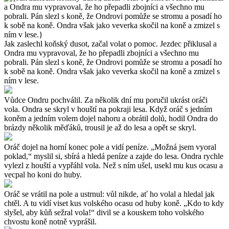
Jak zaslechl koňský dusot, začal volat o pomoc. Jezdec přiklusal a
Ondra mu vypravoval, že ho přepadli zbojníci a všechno mu
pobrali. Pán slezl s koně, že Ondrovi pomůže se stromu a posadí ho
k sobě na koně. Ondra však jako veverka skočil na koně a zmizel s
ním v lese.
Vůdce Ondru pochválil. Za několik dní mu poručil ukrást oráči
vola. Ondra se skryl v houští na pokraji lesa. Když oráč s jedním
koněm a jedním volem dojel nahoru a obrátil dolů, hodil Ondra do
brázdy několik měďáků, trousil je až do lesa a opět se skryl.
Oráč dojel na horní konec pole a vidí peníze. „Možná jsem vyoral
poklad,“ myslil si, sbírá a hledá peníze a zajde do lesa. Ondra rychle
vylezl z houští a vypřáhl vola. Než s ním ušel, usekl mu kus ocasu a
vecpal ho koni do huby.
Oráč se vrátil na pole a ustrnul: vůl nikde, ať ho volal a hledal jak
chtěl. A tu vidí viset kus volského ocasu od huby koně. „Kdo to kdy
slyšel, aby kůň sežral vola!“ divil se a kouskem toho volského
chvostu koně notně vyprášil.