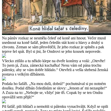
Na pánův rozkaz se nesměla čeleď od koně ani hnout. Večer musil
usednout na koně šafář, jeden čeledín stát koni u hlavy a druhý u
chvostu. Zeman se sám přesvědčil, že jeho rozkaz je splněn a pak
teprve šel spát. Byl si jist, že Ondrovi se jeho kousek nepovede.
Všecko ztišilo a tu někdo klepe na dveře konírny a volá: „Otevřte!
To jsem já, Zuza, zámecká kuchařka! Nesu vám od pána trochu
pálenky, aby se vám dobře hlídalo.“ Otevřeli a vešla shrbená ženská
postava s velkým džbánem.
Podala ho šafáři. „Na mou duši, dobrá!“ pochutnával si po notném
doušku. Podal džbán čeledínům se slovy: „Jenom ať mi nezaspíte!“
A Zuza na to: „Nebojte se, vždyť jste tři. Copak by se ten Ondra
opovážil sem přijít?“
Pil šafář, pili hlídači a nemohli si pálenku vynachválit. Když se opili
a tvrdě usnuli, postavila Zuza na místo koně lavici. Šafáře položila