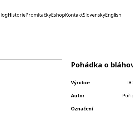
alog
Historie
Promítačky
Eshop
Kontakt
Slovensky
English
Pohádka o bláhov
Výrobce
DO
Autor
Poři
Označení