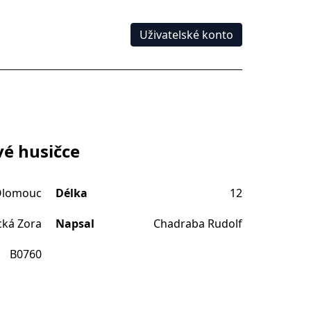
Uživatelské konto
é husičce
lomouc
Délka
12
cká Zora
Napsal
Chadraba Rudolf
B0760