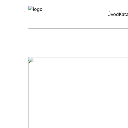
Úvod
Kat
y