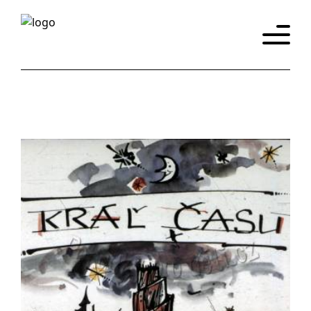
Úvod
Katalog
Historie
Promítačky
Eshop
y
Kontakt
Slovensky
English