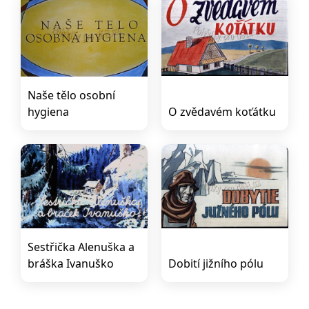
Naše tělo osobní
hygiena
O zvědavém koťátku
Sestřička Alenuška a
bráška Ivanuško
Dobití jižního pólu