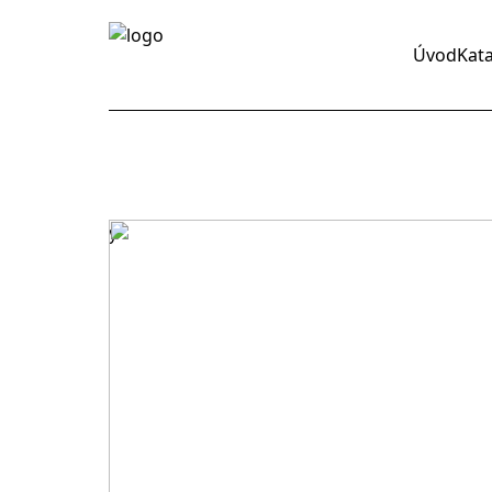
Úvod
Kat
y