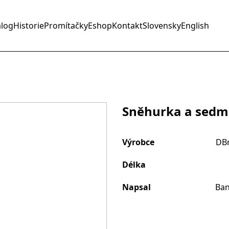
alog
Historie
Promítačky
Eshop
Kontakt
Slovensky
English
Sněhurka a sedm 
Výrobce
DBr
Délka
Napsal
Ban