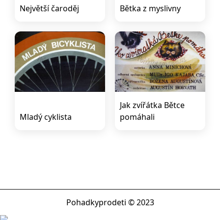
Největší čaroděj
Bětka z myslivny
Jak zvířátka Bětce
Mladý cyklista
pomáhali
Pohadkyprodeti © 2023