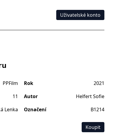
Uživatelské konto
ru
PPFilm
Rok
2021
11
Autor
Helfert Sofie
á Lenka
Označení
B1214
Koupit