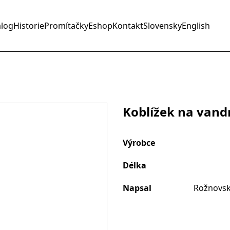
alog
Historie
Promítačky
Eshop
Kontakt
Slovensky
English
Koblížek na vand
Výrobce
Délka
Napsal
Rožnovsk