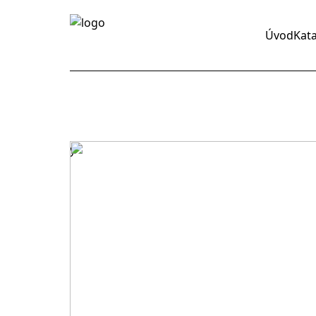
Úvod
Kat
y