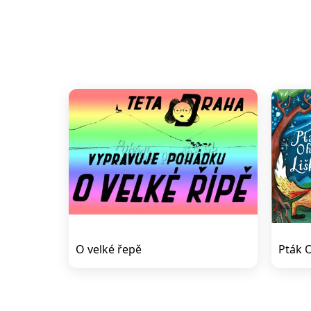
O velké řepě
Pták O