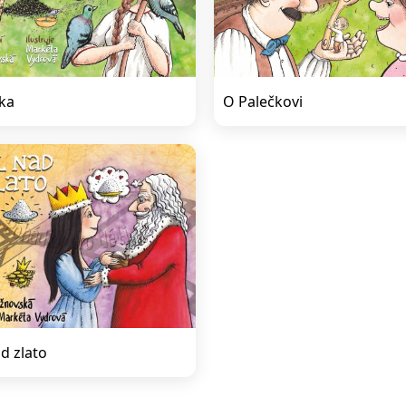
ka
O Palečkovi
d zlato