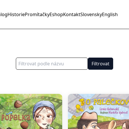
alog
Historie
Promítačky
Eshop
Kontakt
Slovensky
English
Filtrovat