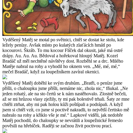
Vyděšený Matěj se motal po světnici, chtěl se dostat ke stolu, kde
ležely peníze. Avšak místo po kulatých zlaťácích hmátl po
kocourovi. Škráb. To mu kocour Flíček dal okusit, jaké má ostré
drápy. Au. Au. Au. Bědoval a hořekoval hloupý Matěj. Kozel
Bradáč už měl nechtěné návštěvy dost. Rozběhl se a drc. Milého
Matěje nabral na rohy a vyhodil ho oknem ven. „Mé, mé, mé,“
mečel Bradáč, když za loupežníkem zavíral okenici.
Vyděšený Matěj doběhl ke svým druhům. „Bratři, o peníze jsme
přišli, o chaloupku jsme přišli, nemáme nic, zhola nic,“ fňukal. „Ne
jeden rohatý, ale na sto čertů se k nám nastěhovalo. Zlostně bečeli,
až se mi hrůzou vlasy zježily, ty mi pak bolestivě trhali. Šaty ze mne
chtěli ztrhat, aby mi pak holou kůži poštípali a podrápali. A když
jsem si chtěl vzít, co jsme si poctivě nakradli, to největší čertisko mě
nabralo na rohy a křiklo vše je mé.“ Lapkové viděli, jak nedobře
Matěj pochodil, do chaloupky se nevrátili a loupežnické řemeslo
pověsili na hřebíček. Raději se začnou živit poctivou prací.