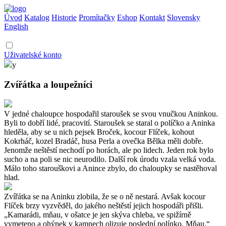
Úvod
Katalog
Historie
Promítačky
Eshop
Kontakt
Slovensky
English
Uživatelské konto
y
Zvířátka a loupežníci
V jedné chaloupce hospodařil staroušek se svou vnučkou Aninkou.
Byli to dobří lidé, pracovití. Staroušek se staral o políčko a Aninka
hleděla, aby se u nich pejsek Broček, kocour Flíček, kohout
Kokrháč, kozel Bradáč, husa Perla a ovečka Bělka měli dobře.
Jenomže neštěstí nechodí po horách, ale po lidech. Jeden rok bylo
sucho a na poli se nic neurodilo. Další rok úrodu vzala velká voda.
Málo toho starouškovi a Anince zbylo, do chaloupky se nastěhoval
hlad.
Zvířátka se na Aninku zlobila, že se o ně nestará. Avšak kocour
Flíček brzy vyzvěděl, do jakého neštěstí jejich hospodáři přišli.
„Kamarádi, mňau, v ošatce je jen skýva chleba, ve spižírně
vymeteno a ohýnek v kamnech olizuje poslední polínko. Mňau.“