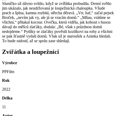
Sluníčko už dávno svítilo, když se zvířátka probudila. Denní světlo
jim ukázalo, jak neudržovaná je loupežnická chaloupka. Všude
prach a špína, kamna rozbitá, střecha děravá. „Vrr, haf,“ začal pejsek
Broček, „nevím jak vy, ale já se vracím domů.“ „Mňau, vrátíme se
všichni,“ přitakal kocour. Ovečka, která viděla, jak kohout s husou
dávají do měšců zlaťáky, dodala: „Bé, však s prázdnou domů
nedojdeme.“ Pytlíky se zlaťáky pověsili kozlíkovi na rohy a všichni
se pak šťastně vydali domů. Však už je staroušek a Aninka hledali.
To bude radostí, až se spolu zase shledají.
Zvířátka a loupežníci
Výrobce
PPFilm
Rok
2022
Délka
11
Autor