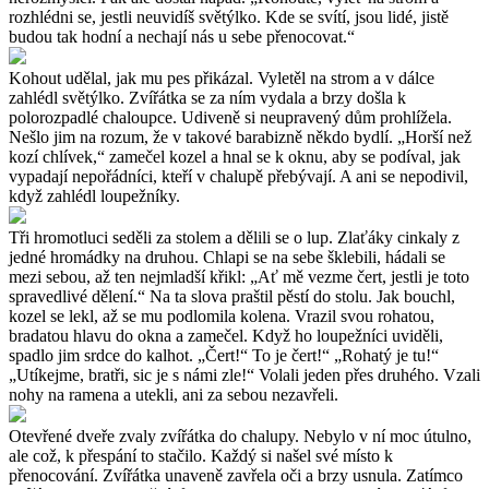
rozhlédni se, jestli neuvidíš světýlko. Kde se svítí, jsou lidé, jistě
budou tak hodní a nechají nás u sebe přenocovat.“
Kohout udělal, jak mu pes přikázal. Vyletěl na strom a v dálce
zahlédl světýlko. Zvířátka se za ním vydala a brzy došla k
polorozpadlé chaloupce. Udiveně si neupravený dům prohlížela.
Nešlo jim na rozum, že v takové barabizně někdo bydlí. „Horší než
kozí chlívek,“ zamečel kozel a hnal se k oknu, aby se podíval, jak
vypadají nepořádníci, kteří v chalupě přebývají. A ani se nepodivil,
když zahlédl loupežníky.
Tři hromotluci seděli za stolem a dělili se o lup. Zlaťáky cinkaly z
jedné hromádky na druhou. Chlapi se na sebe šklebili, hádali se
mezi sebou, až ten nejmladší křikl: „Ať mě vezme čert, jestli je toto
spravedlivé dělení.“ Na ta slova praštil pěstí do stolu. Jak bouchl,
kozel se lekl, až se mu podlomila kolena. Vrazil svou rohatou,
bradatou hlavu do okna a zamečel. Když ho loupežníci uviděli,
spadlo jim srdce do kalhot. „Čert!“ To je čert!“ „Rohatý je tu!“
„Utíkejme, bratři, sic je s námi zle!“ Volali jeden přes druhého. Vzali
nohy na ramena a utekli, ani za sebou nezavřeli.
Otevřené dveře zvaly zvířátka do chalupy. Nebylo v ní moc útulno,
ale což, k přespání to stačilo. Každý si našel své místo k
přenocování. Zvířátka unaveně zavřela oči a brzy usnula. Zatímco