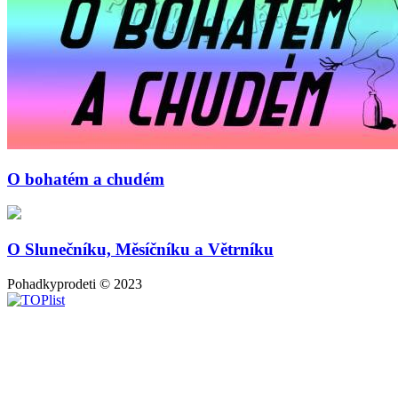
O bohatém a chudém
O Slunečníku, Měsíčníku a Větrníku
Pohadkyprodeti © 2023