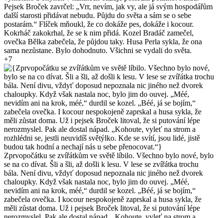
Pejsek Broček zavrčel: „Vrr, nevím, jak vy, ale já svým hospodářům
další starosti přidávat nebudu. Půjdu do světa a sám se o sebe
postarám.“ Flíček mňoukl, že co dokáže pes, dokáže i kocour.
Kokrháč zakokrhal, že se k nim přidá. Kozel Bradáč zamečel,
ovečka Bělka zabečela, že půjdou taky. Husa Perla sykla, že ona
sama nezůstane. Bylo dohodnuto. Všichni se vydali do světa.
+7
Zprvopočátku se zvířátkům ve světě líbilo. Všechno bylo nové, bylo
se na co dívat. Šli a šli, až došli k lesu. V lese se zvířátka trochu
bála. Není divu, vždyť doposud nepoznala nic jiného než dvorek
chaloupky. Když však nastala noc, bylo jim do ouvej. „Méé,
nevidím ani na krok, méé,“ durdil se kozel. „Béé, já se bojím,“
zabečela ovečka. I kocour nespokojeně zaprskal a husa sykla, že
měli zůstat doma. Už i pejsek Broček litoval, že si putování lépe
nerozmyslel. Pak ale dostal nápad. „Kohoute, vyleť na strom a