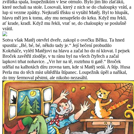
zvířátka spala, loupežníkům v lese otrnulo. Bylo jim líto zlaťáků,
které nechali na stole. Losovali, který z nich se do chaloupky vrátí, a
lup si vezme zpátky. Nejkratší třísku si vytáhl Matěj. Byl to hlupák,
hlavu měl jen k tomu, aby mu nenapršelo do krku. Když mu řekli,
ať krade, kradl. Když mu řekli, vrať se, do chaloupky se poslušně
vrátil.
Sotva však Matěj otevřel dveře, zakopl o ovečku Bělku. Ta hned
spustila: „Bé, bé, bé, někdo tady je.“ Její bečení probudilo
Kokrháče, vylétl Matějovi na hlavu a začal ho do ní klovat. I pejsek
Broček zavětřil zloděje, v tu ránu byl na všech čtyřech a začal
lapkovi trhat nohavice. „Vrr hrr na tě, roztrhnu ti gatě.“ Broček
udělal na kalhotách díru zrovna tam, kde si Matěj sedá. A štíp. Husa
Perla mu do těch míst uštědřila štípanec. Loupežník úpěl a naříkal,
do tmy šermoval pěstmi, ale nikoho nezasáhl.