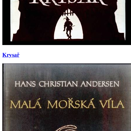
Krysař