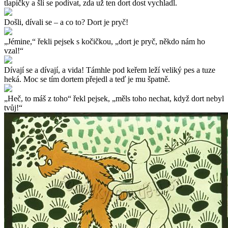
tlapičky a šli se podívat, zda už ten dort dost vychladl.
Došli, dívali se – a co to? Dort je pryč!
„Jémine,“ řekli pejsek s kočičkou, „dort je pryč, někdo nám ho
vzal!“
Dívají se a dívají, a vida! Támhle pod keřem leží veliký pes a tuze
heká. Moc se tím dortem přejedl a teď je mu špatně.
„Heč, to máš z toho“ řekl pejsek, „měls toho nechat, když dort nebyl
tvůj!“