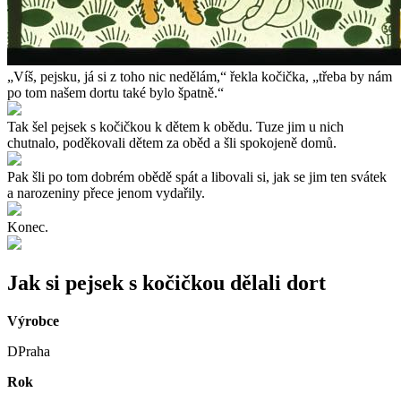
„Víš, pejsku, já si z toho nic nedělám,“ řekla kočička, „třeba by nám
po tom našem dortu také bylo špatně.“
Tak šel pejsek s kočičkou k dětem k obědu. Tuze jim u nich
chutnalo, poděkovali dětem za oběd a šli spokojeně domů.
Pak šli po tom dobrém obědě spát a libovali si, jak se jim ten svátek
a narozeniny přece jenom vydařily.
Konec.
Jak si pejsek s kočičkou dělali dort
Výrobce
DPraha
Rok