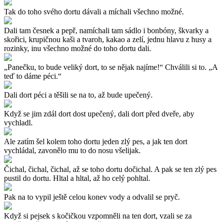
Tak do toho svého dortu dávali a míchali všechno možné.
Dali tam česnek a pepř, namíchali tam sádlo i bonbóny, škvarky a
skořici, krupičnou kaši a tvaroh, kakao a zelí, jednu hlavu z husy a
rozinky, inu všechno možné do toho dortu dali.
„Panečku, to bude veliký dort, to se nějak najíme!“ Chválili si to. „A
teď to dáme péci.“
Dali dort péci a těšili se na to, až bude upečený.
Když se jim zdál dort dost upečený, dali dort před dveře, aby
vychladl.
Ale zatím šel kolem toho dortu jeden zlý pes, a jak ten dort
vychládal, zavonělo mu to do nosu všelijak.
Čichal, čichal, čichal, až se toho dortu dočichal. A pak se ten zlý pes
pustil do dortu. Hltal a hltal, až ho celý pohltal.
Pak na to vypil ještě celou konev vody a odvalil se pryč.
Když si pejsek s kočičkou vzpomněli na ten dort, vzali se za