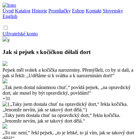
Úvod
Katalog
Historie
Promítačky
Eshop
Kontakt
Slovensky
English
Uživatelské konto
y
Jak si pejsek s kočičkou dělali dort
Pejsek měl svátek a kočička narozeniny. Přemýšleli, co by si dali, a
pak si řekli: „Uděláme si k svátku a k narozeninám dort!“
„Tak jsem dostal náramnou chuť,“ povídá pejsek, „na opravdický
dort, ale musel by být opravdický, povídám!“
+31
„Taky jsem dostala chuť na opravdický dort,“ řekla kočička.
„Jenomže nevím, jak se takový dort dělá.“
„To nic není,“ řekl pejsek, „to je lehké, to já vím, jak se takový dort
dělá!“