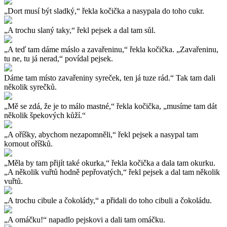
„Dort musí být sladký,“ řekla kočička a nasypala do toho cukr.
„A trochu slaný taky,“ řekl pejsek a dal tam sůl.
„A teď tam dáme máslo a zavařeninu,“ řekla kočička. „Zavařeninu,
tu ne, tu já nerad,“ povídal pejsek.
Dáme tam místo zavařeniny syreček, ten já tuze rád.“ Tak tam dali
několik syrečků.
„Mě se zdá, že je to málo mastné,“ řekla kočička, „musíme tam dát
několik špekových kůží.“
„A oříšky, abychom nezapomněli,“ řekl pejsek a nasypal tam
kornout oříšků.
„Měla by tam přijít také okurka,“ řekla kočička a dala tam okurku.
„A několik vuřtů hodně pepřovatých,“ řekl pejsek a dal tam několik
vuřtů.
„A trochu cibule a čokolády,“ a přidali do toho cibuli a čokoládu.
„A omáčku!“ napadlo pejskovi a dali tam omáčku.