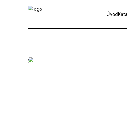
Úvod
Kat
y