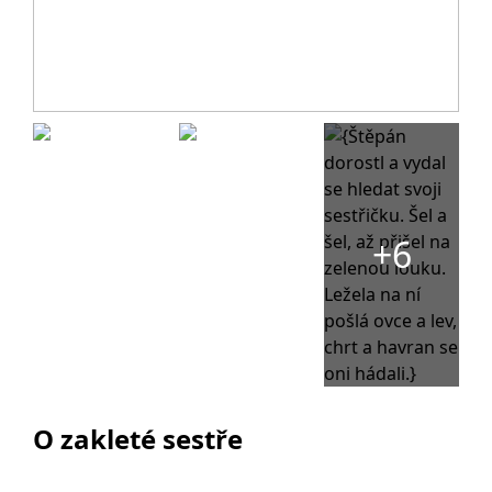
+6
O zakleté sestře