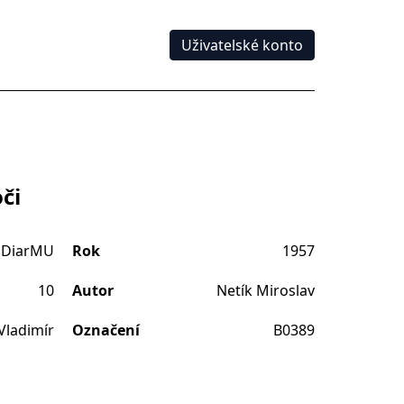
Uživatelské konto
či
DiarMU
Rok
1957
10
Autor
Netík Miroslav
Vladimír
Označení
B0389