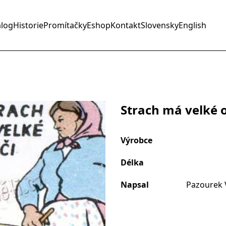
alog
Historie
Promítačky
Eshop
Kontakt
Slovensky
English
Strach má velké o
Výrobce
Délka
Napsal
Pazourek 