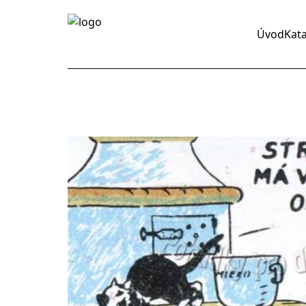
Úvod
Kat
y