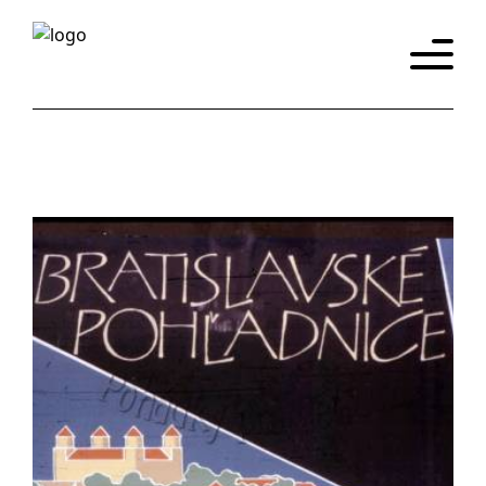
Úvod
Katalog
Historie
Promítačky
Eshop
y
Kontakt
Slovensky
English