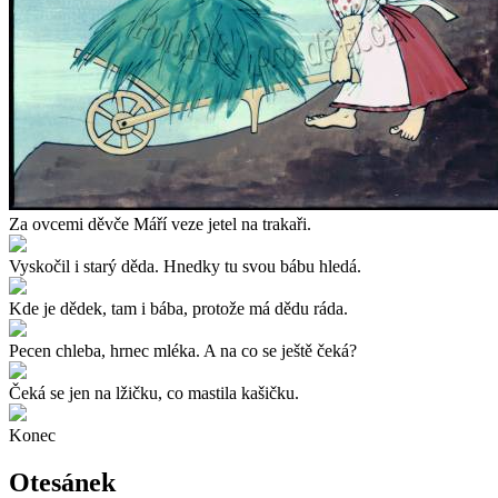
Za ovcemi děvče Máří veze jetel na trakaři.
Vyskočil i starý děda. Hnedky tu svou bábu hledá.
Kde je dědek, tam i bába, protože má dědu ráda.
Pecen chleba, hrnec mléka. A na co se ještě čeká?
Čeká se jen na lžičku, co mastila kašičku.
Konec
Otesánek