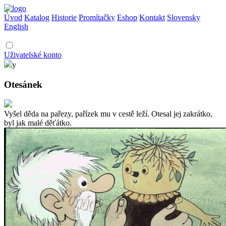
Úvod
Katalog
Historie
Promítačky
Eshop
Kontakt
Slovensky
English
Uživatelské konto
y
Otesánek
Vyšel děda na pařezy, pařízek mu v cestě leží. Otesal jej zakrátko,
byl jak malé děťátko.