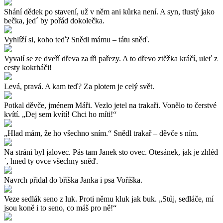
Shání dědek po stavení, už v něm ani kůrka není. A syn, tlustý jako
bečka, jed´ by pořád dokolečka.
Vyhlíží si, koho teď? Snědl mámu – tátu sněď.
Vyvalí se ze dveří dřeva za tři pařezy. A to dřevo ztěžka kráčí, uleť z
cesty kokrháči!
Levá, pravá. A kam teď? Za plotem je celý svět.
Potkal děvče, jménem Máři. Vezlo jetel na trakaři. Vonělo to čerstvé
kvítí. „Dej sem kvítí! Chci ho míti!“
„Hlad mám, že ho všechno sním.“ Snědl trakař – děvče s ním.
Na stráni byl jalovec. Pás tam Janek sto ovec. Otesánek, jak je zhléd
´, hned ty ovce všechny sněď.
Navrch přidal do bříška Janka i psa Voříška.
Veze sedlák seno z luk. Proti němu kluk jak buk. „Stůj, sedláče, mí
jsou koně i to seno, co máš pro ně!“