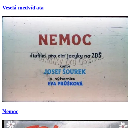
Veselá medvíďata
Nemoc