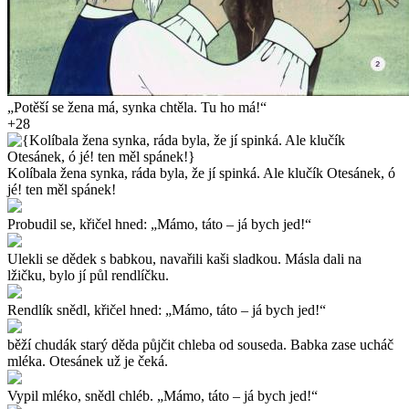
„Potěší se žena má, synka chtěla. Tu ho má!“
+28
Kolíbala žena synka, ráda byla, že jí spinká. Ale klučík Otesánek, ó
jé! ten měl spánek!
Probudil se, křičel hned: „Mámo, táto – já bych jed!“
Ulekli se dědek s babkou, navařili kaši sladkou. Másla dali na
lžičku, bylo jí půl rendlíčku.
Rendlík snědl, křičel hned: „Mámo, táto – já bych jed!“
běží chudák starý děda půjčit chleba od souseda. Babka zase ucháč
mléka. Otesánek už je čeká.
Vypil mléko, snědl chléb. „Mámo, táto – já bych jed!“