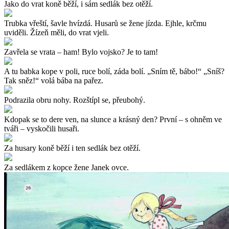
Jako do vrat koně běží, i sám sedlák bez otěží.
Trubka vřeští, šavle hvízdá. Husarů se žene jízda. Ejhle, krčmu
uviděli. Žízeň měli, do vrat vjeli.
Zavřela se vrata – ham! Bylo vojsko? Je to tam!
A tu babka kope v poli, ruce bolí, záda bolí. „Sním tě, bábo!“ „Sníš?
Tak sněz!“ volá bába na pařez.
Podrazila obru nohy. Rozštípl se, přeubohý.
Kdopak se to dere ven, na slunce a krásný den? První – s ohněm ve
tváři – vyskočili husaři.
Za husary koně běží i ten sedlák bez otěží.
Za sedlákem z kopce žene Janek ovce.