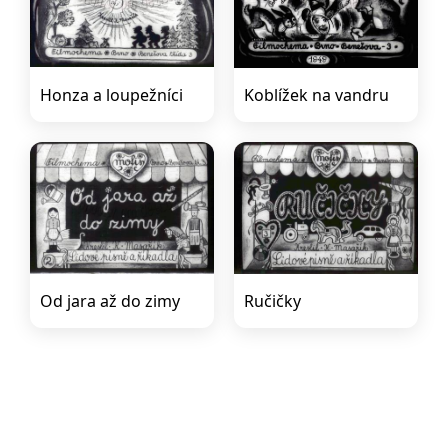
Honza a loupežníci
Koblížek na vandru
Od jara až do zimy
Ručičky