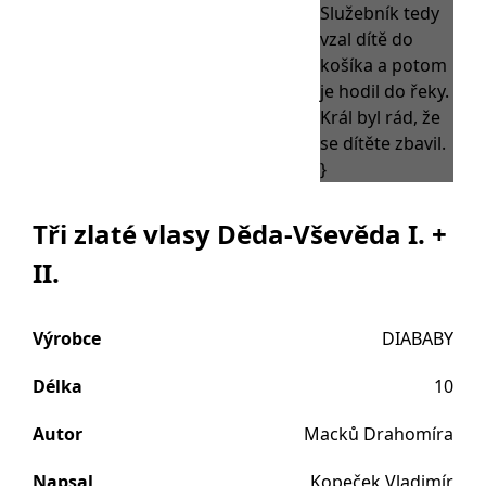
Tři zlaté vlasy Děda-Vševěda I. +
II.
Výrobce
DIABABY
Délka
10
Autor
Macků Drahomíra
Napsal
Kopeček Vladimír