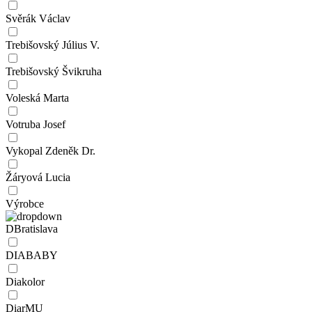
Svěrák Václav
Trebišovský Július V.
Trebišovský Švikruha
Voleská Marta
Votruba Josef
Vykopal Zdeněk Dr.
Žáryová Lucia
Výrobce
DBratislava
DIABABY
Diakolor
DiarMU