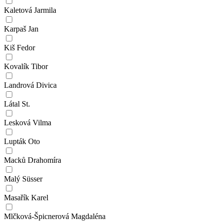
Kaletová Jarmila
Karpaš Jan
Kiš Fedor
Kovalík Tibor
Landrová Divica
Látal St.
Lesková Vilma
Lupták Oto
Macků Drahomíra
Malý Süsser
Masařík Karel
Mlčková-Špicnerová Magdaléna