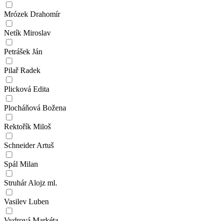
Mrózek Drahomír
Netík Miroslav
Petrášek Ján
Pilař Radek
Plicková Edita
Plocháňová Božena
Rektořík Miloš
Schneider Artuš
Spál Milan
Struhár Alojz ml.
Vasilev Luben
Vydrová Markéta