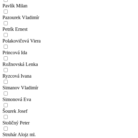
Pavlík Milan
Pazourek Vladimír
Petrík Ernest
Polakovičová Viera
Princová Ida
Rožnovská Lenka
Ryzcová Ivana
Simanov Vladimír
Simonová Eva
Šourek Josef
Stoličný Peter
Struhár Alojz ml.