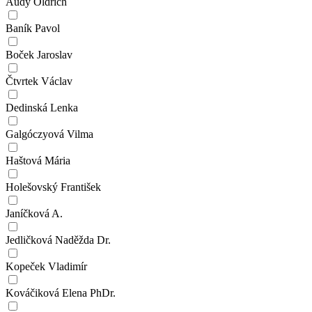
Audy Oldřich
Baník Pavol
Boček Jaroslav
Čtvrtek Václav
Dedinská Lenka
Galgóczyová Vilma
Haštová Mária
Holešovský František
Janíčková A.
Jedličková Naděžda Dr.
Kopeček Vladimír
Kováčiková Elena PhDr.