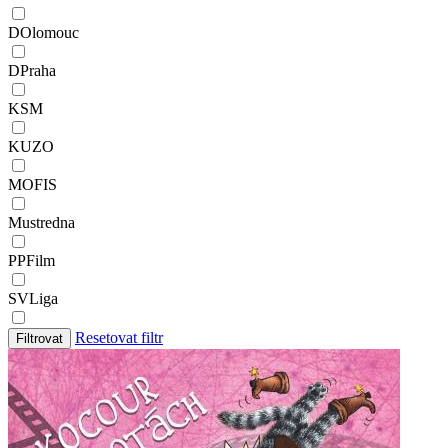
DOlomouc
DPraha
KSM
KUZO
MOFIS
Mustredna
PPFilm
SVLiga
Resetovat filtr
Filtrovat