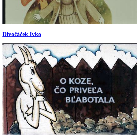
Divočáček Ivko