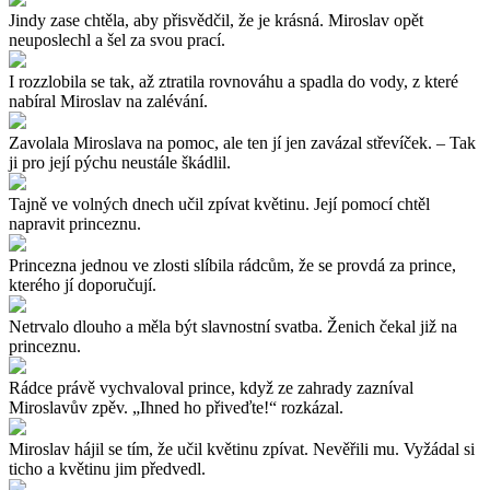
Jindy zase chtěla, aby přisvědčil, že je krásná. Miroslav opět
neuposlechl a šel za svou prací.
I rozzlobila se tak, až ztratila rovnováhu a spadla do vody, z které
nabíral Miroslav na zalévání.
Zavolala Miroslava na pomoc, ale ten jí jen zavázal střevíček. – Tak
ji pro její pýchu neustále škádlil.
Tajně ve volných dnech učil zpívat květinu. Její pomocí chtěl
napravit princeznu.
Princezna jednou ve zlosti slíbila rádcům, že se provdá za prince,
kterého jí doporučují.
Netrvalo dlouho a měla být slavnostní svatba. Ženich čekal již na
princeznu.
Rádce právě vychvaloval prince, když ze zahrady zazníval
Miroslavův zpěv. „Ihned ho přiveďte!“ rozkázal.
Miroslav hájil se tím, že učil květinu zpívat. Nevěřili mu. Vyžádal si
ticho a květinu jim předvedl.