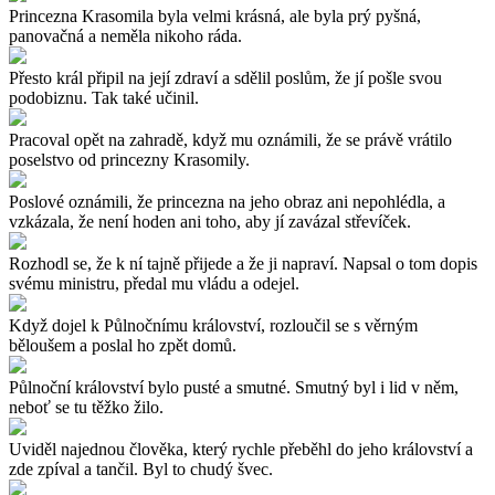
Princezna Krasomila byla velmi krásná, ale byla prý pyšná,
panovačná a neměla nikoho ráda.
Přesto král připil na její zdraví a sdělil poslům, že jí pošle svou
podobiznu. Tak také učinil.
Pracoval opět na zahradě, když mu oznámili, že se právě vrátilo
poselstvo od princezny Krasomily.
Poslové oznámili, že princezna na jeho obraz ani nepohlédla, a
vzkázala, že není hoden ani toho, aby jí zavázal střevíček.
Rozhodl se, že k ní tajně přijede a že ji napraví. Napsal o tom dopis
svému ministru, předal mu vládu a odejel.
Když dojel k Půlnočnímu království, rozloučil se s věrným
běloušem a poslal ho zpět domů.
Půlnoční království bylo pusté a smutné. Smutný byl i lid v něm,
neboť se tu těžko žilo.
Uviděl najednou člověka, který rychle přeběhl do jeho království a
zde zpíval a tančil. Byl to chudý švec.