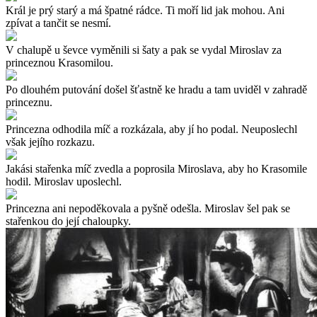
Král je prý starý a má špatné rádce. Ti moří lid jak mohou. Ani
zpívat a tančit se nesmí.
V chalupě u ševce vyměnili si šaty a pak se vydal Miroslav za
princeznou Krasomilou.
Po dlouhém putování došel šťastně ke hradu a tam uviděl v zahradě
princeznu.
Princezna odhodila míč a rozkázala, aby jí ho podal. Neuposlechl
však jejího rozkazu.
Jakási stařenka míč zvedla a poprosila Miroslava, aby ho Krasomile
hodil. Miroslav uposlechl.
Princezna ani nepoděkovala a pyšně odešla. Miroslav šel pak se
stařenkou do její chaloupky.