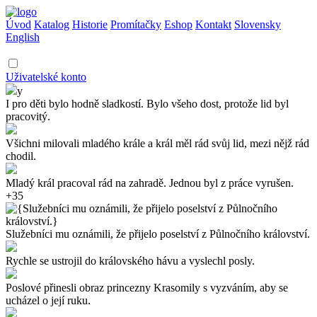
Úvod
Katalog
Historie
Promítačky
Eshop
Kontakt
Slovensky
English
Uživatelské konto
y
I pro děti bylo hodně sladkostí. Bylo všeho dost, protože lid byl
pracovitý.
Všichni milovali mladého krále a král měl rád svůj lid, mezi nějž rád
chodil.
Mladý král pracoval rád na zahradě. Jednou byl z práce vyrušen.
+35
Služebníci mu oznámili, že přijelo poselství z Půlnočního království.
Rychle se ustrojil do královského hávu a vyslechl posly.
Poslové přinesli obraz princezny Krasomily s vyzváním, aby se
ucházel o její ruku.