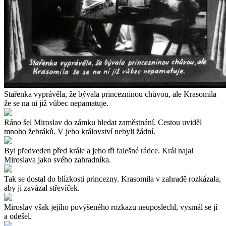
Stařenka vyprávěla, že bývala princezninou chůvou, ale Krasomila
že se na ni již vůbec nepamatuje.
Ráno šel Miroslav do zámku hledat zaměstnání. Cestou uviděl
mnoho žebráků. V jeho království nebyli žádní.
Byl předveden před krále a jeho tři falešné rádce. Král najal
Miroslava jako svého zahradníka.
Tak se dostal do blízkosti princezny. Krasomila v zahradě rozkázala,
aby jí zavázal střevíček.
Miroslav však jejího povýšeného rozkazu neuposlechl, vysmál se jí
a odešel.