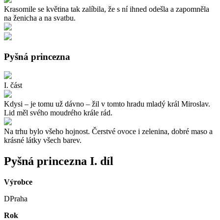
Krasomile se květina tak zalíbila, že s ní ihned odešla a zapomněla
na ženicha a na svatbu.
Pyšná princezna
I. část
Kdysi – je tomu už dávno – žil v tomto hradu mladý král Miroslav.
Lid měl svého moudrého krále rád.
Na trhu bylo všeho hojnost. Čerstvé ovoce i zelenina, dobré maso a
krásné látky všech barev.
Pyšná princezna I. díl
Výrobce
DPraha
Rok