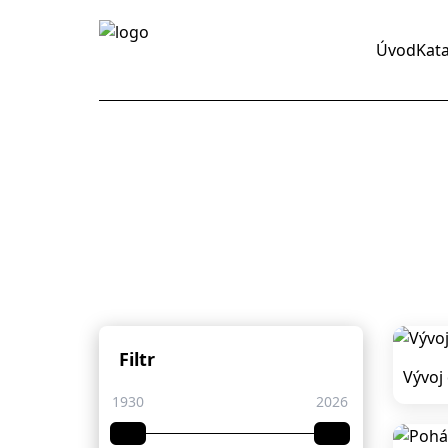
Úvod
Kat
Filtr
Vývoj
1930
2026