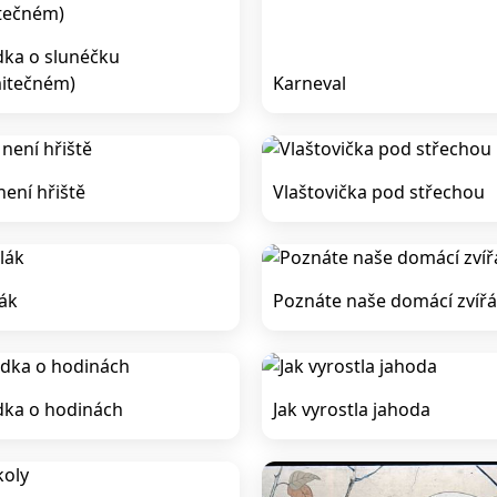
ka o slunéčku
itečném)
Karneval
není hřiště
Vlaštovička pod střechou
ák
Poznáte naše domácí zvířá
ka o hodinách
Jak vyrostla jahoda