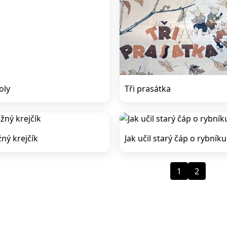
oly
Tři prasátka
ný krejčík
Jak učil starý čáp o rybníku
1
2