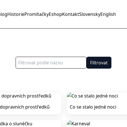
alog
Historie
Promítačky
Eshop
Kontakt
Slovensky
English
Filtrovat
 dopravních prostředků
Co se stalo jedné noci